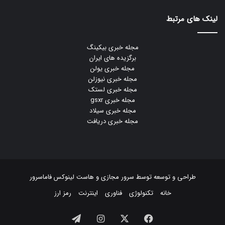
لینک های مرتبط
مجله خبری بیکینگ
برگزیده های ایران
مجله خبری یولن
مجله خبری نیوزلن
مجله خبری لستک
مجله خبری gsxr
مجله خبری سیلاد
مجله خبری دریافت
طراحی و توسعه توسط
سرور مجازی
و
هاست لینوکس
فاماسرور
خانه
تکنولوژی
فناوری
اینترنت
رمز ارز
فیسبوک
ایکس
اینستاگرام
تلگرام