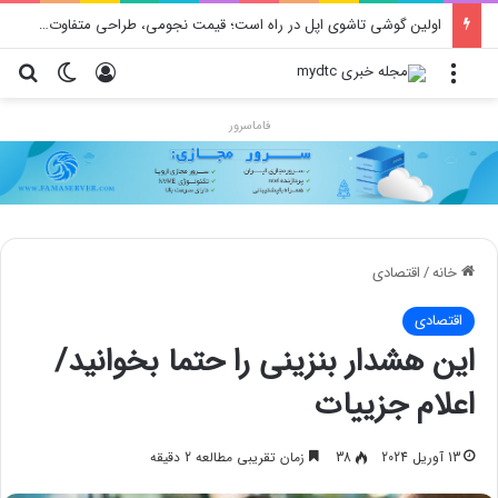
اولین گوشی تاشوی اپل در راه است؛ قیمت نجومی، طراحی متفاوت و زمان رونمایی احتمالی
منو
ورود
تغییر پو
جس
فاماسرور
خانه
/
اقتصادی
اقتصادی
این هشدار بنزینی را حتما بخوانید/
اعلام جزییات
13 آوریل 2024
38
زمان تقریبی مطالعه 2 دقیقه