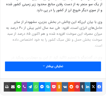
از یک سو منجر به از دست رفتن منابع محدود زیر زمینی کشور شده
و از سوی دیگر خروج ارز از کشور را در پی دارد.
وی با بیان این‌که این چالش در بخش بنزین، مشهودتر از سایر
حامل‌های انرژی است، افزود: طی سه سال اخیر بیش از ۴۰ درصد به
میزان مصرف این سوخت افزوده شده و هم اکنون ۸۵ درصد از سبد
سوخت بخش حمل و نقل سبک کشور را به خود اختصاص داده
است.
وی در گفت‌وگو با تسنیم تاکید کرد: از این رو مهم‌ترین رویکرد در
جهت کنترل مصرف بنزین، متنوع‌سازی سبد سوخت مصرفی و کاهش
نمایش بیشتر
سهم بنزین در این سبد با استفاده از راهکارهای مختلفی است که در
قانون توسعه حمل‌ونقل عمومی و مدیریت مصرف سوخت بر اجرا آنها
تاکید شده است.
فیسبوک
ایکس
لینکداین
تامبلر
پینتریست
Reddit
VKontakte
Odnoklassniki
پاکت
اسکایپ
مسنجر
واتس آپ
تلگرام
وایبر
لاین
اشتراک گذاری با ایمیل
چاپ
معاون ستاد مدیریت حمل‌ونقل و سوخت کشور با اشاره به این‌که
یکی از اهداف مهمی که در قانون توسعه حمل‌ونقل و مدیریت مصرف
سوخت به آن تصریح شده است رسیدن مصرف سرانه بنزین کشور به