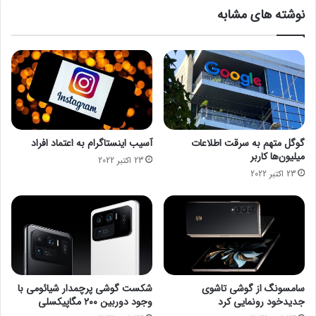
و
ئ
دست می آورند.
نوشته های مشابه
ز
ی
ش‌
س
ه
انتهای پیام/
س
ا
ا
ی
ز
م
م
ج
ا
ا
ن
ز
ب
گوگل متهم به سرقت اطلاعات
آسیب اینستاگرام به اعتماد افراد
ی
و
میلیون‌ها کاربر
23 اکتبر 2022
د
ر
23 اکتبر 2022
و
س
ر
ب
ا
ه
ن
و
ک
ز
ر
ی
و
ر
ن
ن
سامسونگ از گوشی تاشوی
شکست گوشی پرچمدار شیائومی با
ا
ف
جدیدخود رونمایی کرد
وجود دوربین ۲۰۰ مگاپیکسلی
ت