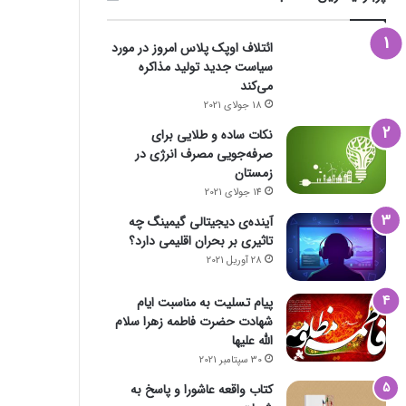
ائتلاف اوپک پلاس امروز در مورد
سیاست جدید تولید مذاکره
می‌کند
18 جولای 2021
نکات ساده و طلایی برای
صرفه‌جویی مصرف انرژی در
زمستان
14 جولای 2021
آینده‌ی دیجیتالی گیمینگ چه
تاثیری بر بحران اقلیمی دارد؟
28 آوریل 2021
پیام تسلیت به مناسبت ایام
شهادت حضرت فاطمه زهرا سلام
الله علیها
30 سپتامبر 2021
کتاب واقعه عاشورا و پاسخ به