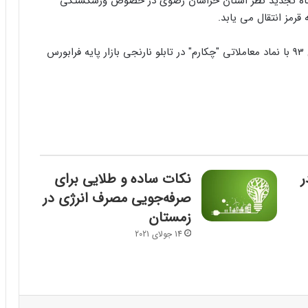
ت فرابورس با توجه به صدور رای شعبه 21 دادگاه تجدید نظر استان خراسان رضوی در خصوص ورشکستگی
 قرمز انتقال می یابد.
شایان ذکر است شرکت کارتن مشهد از 24 فروردین سال 93 با نماد معاملاتی "چکارم" در تابلو نارنجی بازار پایه فرابورس
ر
نکات ساده و طلایی برای
صرفه‌جویی مصرف انرژی در
زمستان
14 جولای 2021
پینتریست
Reddit
VKontakte
Odnoklassniki
پاکت
اسکایپ
مسنجر
اشتراک گذاری با ایمیل
چاپ