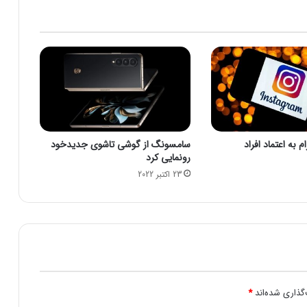
0
/
0
4
/
1
9
|
ا
ف
 به اعتماد افراد
سامسونگ از گوشی تاشوی جدیدخود
ز
رونمایی کرد
ا
23 اکتبر 2022
ی
ش
د
م
ا
ی
ه
و
ا
گذاری شده‌اند
*
د