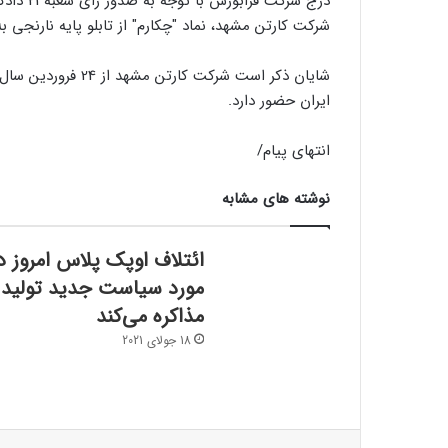
درج شرک
شرکت کارتن مشهد، نماد "چکارم" از تابلو پایه نارنجی به
ایران حضور دارد.
انتهای پیام/
نوشته های مشابه
ائتلاف اوپک پلاس امروز د
مورد سیاست جدید تولید
مذاکره می‌کند
18 جولای 2021
فیسبوک
ایکس
لینکداین
تامبلر