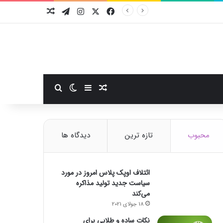
فیسبوک
ایکس
اینستاگرام
تلگرام
نوشته تصادفی
سایدبار
نوشته تصادفی
تغییر پوسته
جستجو برای
محبوب
تازه ترین
دیدگاه ها
ائتلاف اوپک پلاس امروز در مورد
سیاست جدید تولید مذاکره
می‌کند
18 جولای 2021
نکات ساده و طلایی برای