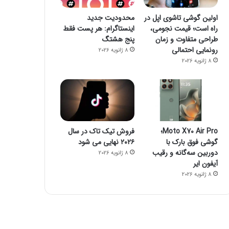
کاهش حجم تراکنش‌ توکن‌های متاورس
جیمز وب از توده اسرار آمیز تصویربرداری کرد
چگونه یک گوشی هوشمند می‌تواند خطر مرگ شما را پیش بینی کند؟
اولین گوشی تاشوی اپل در
محدودیت جدید
راه است؛ قیمت نجومی،
اینستاگرام: هر پست فقط
طراحی متفاوت و زمان
پنج هشتگ
رونمایی احتمالی
8 ژانویه 2026
8 ژانویه 2026
Moto X70 Air Pro؛
فروش تیک تاک در سال
گوشی فوق بارک با
۲۰۲۶ نهایی می شود
دوربین سه‌گانه و رقیب
8 ژانویه 2026
آیفون ایر
8 ژانویه 2026