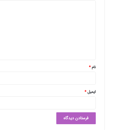
د
ی
د
گ
ا
ه
*
نام
*
ایمیل
*