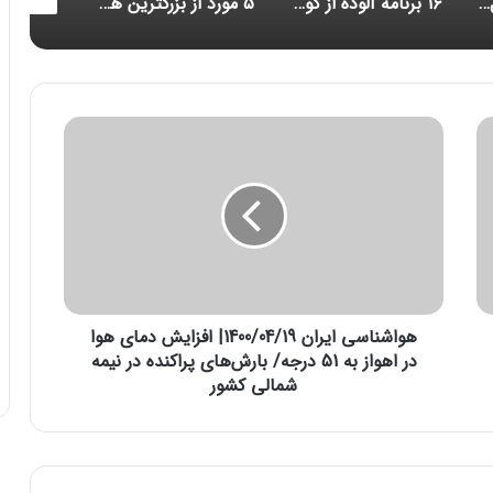
شکست رکورد انتقال داده
۱۶ برنامه آلوده از گوگل پلی پاک شدند
۵ مورد از بزرگترین هک‌های تاریخ امنیت سایبری/ حلقه ازدواج هوشمندی که مراقب شماست/ احتمال بازبینی امنیتی آمریکا از قرارداد ماسک برای خرید توییتر
ه
و
ا
ش
ن
ا
س
ی
ا
هواشناسی ایران 1400/04/19| افزایش دمای هوا
ی
ر
در اهواز به 51 درجه/ بارش‌های پراکنده در نیمه
ا
شمالی کشور
ن
1
4
0