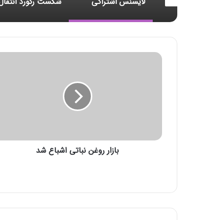
خرید بیمه: سنتی یا آنلاین؟ کدامیک تجربه بهتری برای مشتریان ایجاد می‌کند؟
لایسنس اشتراکی
ب
ا
ز
ا
ر
ر
و
غ
ن
بازار روغن نباتی اشباع شد
ن
ب
ا
ت
ی
ا
ش