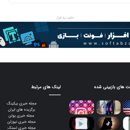
ی
پ
ر
دانلود نرم افزار
ا
ک
ن
د
ه
د
ر
ن
ی
م
ه
 های بازبینی شده
لینک های مرتبط
ش
م
ا
مجله خبری بیکینگ
ل
برگزیده های ایران
ی
مجله خبری یولن
ک
مجله خبری نیوزلن
ش
مجله خبری لستک