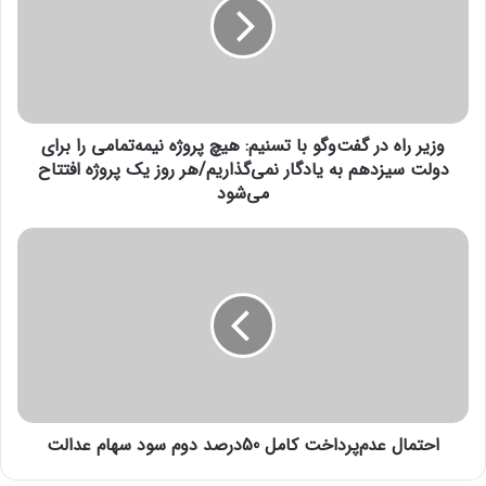
ر
ر
ا
رویداد راهکارهای مدیریت منابع انسانی در تاریخ ۲۱ تیرماه سال
ه
جاری در محل سالن همایش های کتابخانه ملی برگزار می شود.
د
ر
انتهای پیام
وزیر راه در گفت‌وگو با تسنیم: هیچ پروژه نیمه‌تمامی را برای
گ
ف
دولت سیزدهم به یادگار نمی‌گذاریم/هر روز یک پروژه افتتاح
ت‌
می‌شود
و
گ
ا
و
ح
ب
ت
ا
م
ت
ا
س
ل
ن
ع
ی
د
م
م‌
:
احتمال عدم‌پرداخت کامل 50درصد دوم سود سهام عدالت
پ
ه
ر