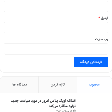
گ
ذ
ا
ر
ایمیل
*
ی
م
/
ه
وب‌ سایت
ر
ر
و
ز
ی
ک
پ
ر
محبوب
تازه ترین
دیدگاه ها
و
ژ
ه
ائتلاف اوپک پلاس امروز در مورد سیاست جدید
ا
تولید مذاکره می‌کند
ف
18 جولای 2021