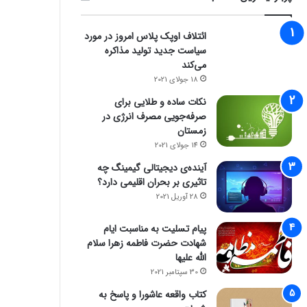
ائتلاف اوپک پلاس امروز در مورد
سیاست جدید تولید مذاکره
می‌کند
18 جولای 2021
نکات ساده و طلایی برای
صرفه‌جویی مصرف انرژی در
زمستان
14 جولای 2021
آینده‌ی دیجیتالی گیمینگ چه
تاثیری بر بحران اقلیمی دارد؟
28 آوریل 2021
پیام تسلیت به مناسبت ایام
شهادت حضرت فاطمه زهرا سلام
الله علیها
30 سپتامبر 2021
کتاب واقعه عاشورا و پاسخ به