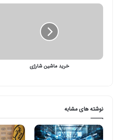
خ
ر
ی
د
م
ا
ش
ی
ن
خرید ماشین شارژی
ش
ا
ر
ژ
ی
نوشته های مشابه