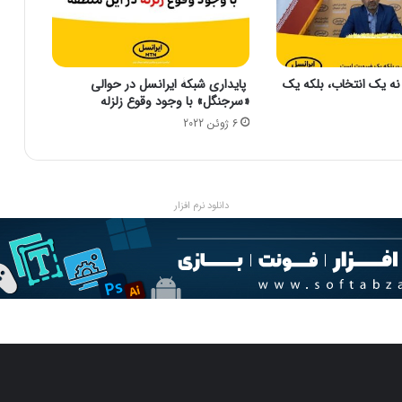
ا
ر
ز
د
نه یک انتخاب، بلکه یک
پایداری شبکۀ ایرانسل در حوالی
ر
«سرجنگل» با وجود وقوع زلزله
ت
6 ژوئن 2022
ا
ر
ی
خ
چ
دانلود نرم افزار
گ
و
ن
ه
ر
ق
م
خ
و
ر