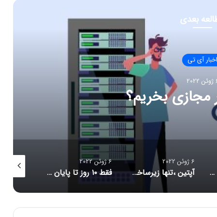
العه بعدی
خبار آی تی
 2022
ر مجازی بخریم؟
6 ژوئن 2022
6 ژوئن 2022
6 ژوئن 2022
احتمالا ایلان ماسک توئیتر را می خرد
آپتین ،تنها زیرساخت ارتباطات بیسیم ابری در ایران
فقط ۱۰ روز تا پایان مهلت شرکت در جشنوارۀ تولید محتوای دانا