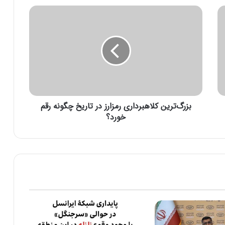
ب
ز
ر
گ‌
ت
ر
ی
ن
ک
بزرگ‌ترین کلاهبرداری رمزارز در تاریخ چگونه رقم
ل
ا
خورد؟
ه
ب
ر
د
ا
ر
ی
ر
م
ز