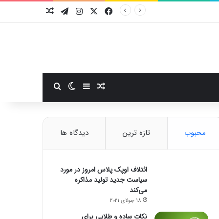
فیسبوک
ایکس
اینستاگرام
تلگرام
نوشته تصادفی
سایدبار
نوشته تصادفی
تغییر پوسته
جستجو برای
محبوب
تازه ترین
دیدگاه ها
ائتلاف اوپک پلاس امروز در مورد
سیاست جدید تولید مذاکره
می‌کند
18 جولای 2021
نکات ساده و طلایی برای