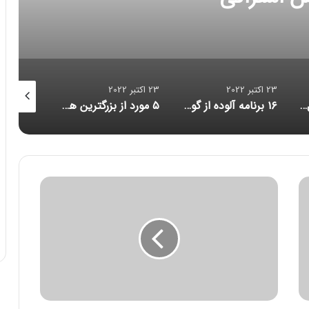
23 اکتبر 2022
23 اکتبر 2022
23 اکتبر 2022
۱۶ برنامه آلوده از گوگل پلی پاک شدند
۵ مورد از بزرگترین هک‌های تاریخ امنیت سایبری/ حلقه ازدواج هوشمندی که مراقب شماست/ احتمال بازبینی امنیتی آمریکا از قرارداد ماسک برای خرید توییتر
کاهش حجم تراکنش‌ توکن‌های متاورس
د
ر
ی
ا
ن
و
ر
د
ا