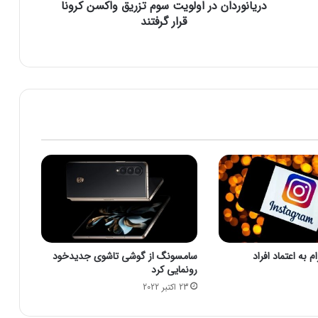
دریانوردان در اولویت سوم تزریق واکسن کرونا
ن
د
قرار گرفتند
ر
ا
و
ل
و
ی
ت
س
و
م
ت
ز
ر
ی
ق
 به اعتماد افراد
سامسونگ از گوشی تاشوی جدیدخود
و
رونمایی کرد
ا
23 اکتبر 2022
ک
س