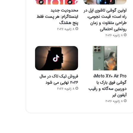
اولین گوشی تاشوی اپل در
محدودیت جدید
راه است؛ قیمت نجومی،
اینستاگرام: هر پست فقط
طراحی متفاوت و زمان
پنج هشتگ
رونمایی احتمالی
8 ژانویه 2026
8 ژانویه 2026
23 اکتبر 2022
23 اکتبر 2022
جیمز وب از توده اسرار آمیز تصویربرداری کرد
چگونه یک گوشی هوشمند می‌تواند خطر مرگ شما را پیش بینی کند؟
چگونه فالوئرهای جعلی را شناسایی کنیم؟
Moto X70 Air Pro؛
فروش تیک تاک در سال
گوشی فوق بارک با
۲۰۲۶ نهایی می شود
دوربین سه‌گانه و رقیب
8 ژانویه 2026
آیفون ایر
8 ژانویه 2026