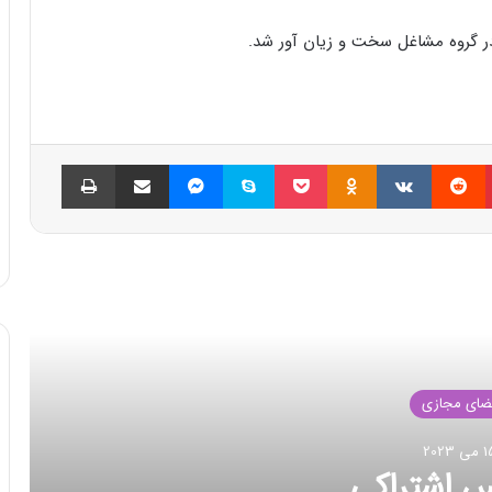
 گروه مشاغل سخت و زیان آور شد.
پینتریست
Reddit
VKontakte
Odnoklassniki
پاکت
اسکایپ
مسنجر
اشتراک گذاری با ایمیل
چاپ
العه بعدی
ضای مجازی
بر 2022
د انتقال داده