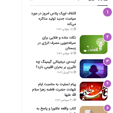
ائتلاف اوپک پلاس امروز در مورد
سیاست جدید تولید مذاکره
می‌کند
18 جولای 2021
نکات ساده و طلایی برای
صرفه‌جویی مصرف انرژی در
زمستان
14 جولای 2021
آینده‌ی دیجیتالی گیمینگ چه
تاثیری بر بحران اقلیمی دارد؟
28 آوریل 2021
پیام تسلیت به مناسبت ایام
شهادت حضرت فاطمه زهرا سلام
الله علیها
30 سپتامبر 2021
کتاب واقعه عاشورا و پاسخ به