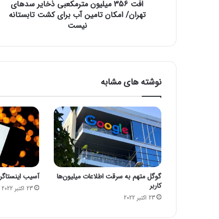
افت 356 میلیون مترمکعبی ذخایر سد‌های
ی
و
تهران/ امکان تامین آب برای کشت تابستانه
ن
نیست
م
ت
ر
م
ک
نوشته های مشابه
ع
ب
ی
ذ
خ
ا
ی
ر
س
گوگل متهم به سرقت اطلاعات میلیون‌ها
آسیب اینستاگرام
د‌
کاربر
ه
23 اکتبر 2022
23 اکتبر 2022
ا
ی