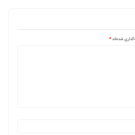
ن
ک
ر
و
ن
ا
ق
گذاری شده‌اند
*
ر
ا
ر
گ
ر
ف
ت
ن
د