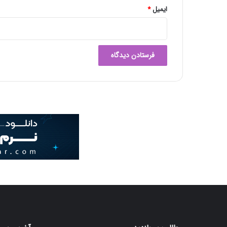
ک
ایمیل
*
ش
ت
ت
ا
ب
س
ت
ا
ن
ه
ن
ی
س
ت