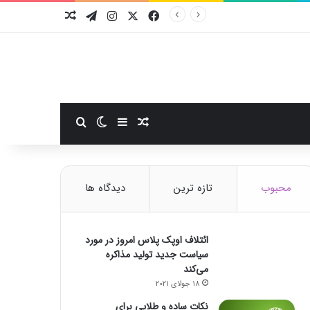
فیسبوک
ایکس
اینستاگرام
تلگرام
نوشته تصادفی
سایدبار
نوشته تصادفی
تغییر پوسته
جستجو برای
محبوب
تازه ترین
دیدگاه ها
ائتلاف اوپک پلاس امروز در مورد
سیاست جدید تولید مذاکره
می‌کند
18 جولای 2021
نکات ساده و طلایی برای