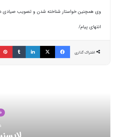
وی همچنین خواستار شناخته شدن و تصویب صیادی در
انتهای پیام/
فیسبوک
ایکس
لینکداین
تامبلر
اشتراک گذاری
مط
ف
23 اکت
شکست رکور