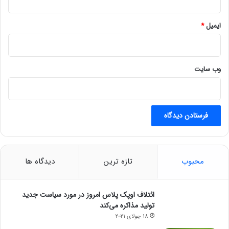
سنجش همه جنبه‌های مختلف وارد این حوزه شوید. به هر صورت
امیدواریم با ارائه راهکارهای مناسب و سیاست گزاری صحیح و با
ایمیل
*
همکاری مجموعه‌های مختلف بتوانیم بر مشکلات این حوزه غلبه کنیم.
انتهای پیام
وب‌ سایت
نوشته های مشابه
از کجا بفهمیم هدفون شارژ شده است؟
6 سپتامبر 2021
قیمت رانا پلاس شش دنده TU5 پلاس اعلام شد
محبوب
تازه ترین
دیدگاه ها
26 جولای 2021
ائتلاف اوپک پلاس امروز در مورد سیاست جدید
تولید مذاکره می‌کند
18 جولای 2021