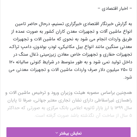
– اخبار اقتصادی –
به گزارش خبرنگار اقتصادی خبرگزاری تسنیم، درحال حاضر تامین
انواع ماشین آلات و تجهیزات معدن کاران کشور به صورت عمده از
طریق واردات انجام می شود به نحوی که ماشین الات و تجهیزات
معدنی سنگین مانند انواع بیل مکانیکی، لودر، بولدوزر، دامپ تراک،
تجهیزات حفاری و تجهیزات خاص معادن زیرزمینی ذغال سنگ در
داخل تولید نمی شود و به طور متوسط در شرایط کنونی سالیانه 120
تا 250 میلیون دلار صرف واردات ماشین الات و تجهیزات معدنی می
شود.
همچنین براساس مصوبه هیئت وزیران ورود و ترخیص ماشین الات و
راهسازی غیراسقاطی دارای نشان تجاری معتبر جهانی، صرفا تا پایان
سال 1399 با ارز بازار ثانویه اعلامی بانک مرکزی به صورتی که حداکثر
5 سال از ساخت آن نگذشته باشد صورت گرفته است.
نکته قابل توجه اینجاست این واردات بدون شرط داشتن نمایندگی
نمایش بیشتر