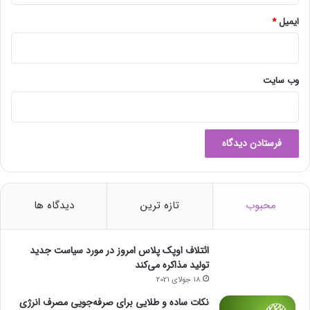
بنابراین داخلی سازی ماشین الات و تجهیزات معدنی ذکر شده و
ایمیل
*
تامین نیاز شرکتهای معدنی به این ماشین الات نیازمند انجام فرایند
فنی مدیریتی که در صورت اجرای مناسب در بهترین حالت نتایج ان
تا سال 1404 به بار خواهد نشست.
وب‌ سایت
انتهای پیام/
محبوب
تازه ترین
دیدگاه ها
ائتلاف اوپک پلاس امروز در مورد سیاست جدید
تولید مذاکره می‌کند
18 جولای 2021
نکات ساده و طلایی برای صرفه‌جویی مصرف انرژی