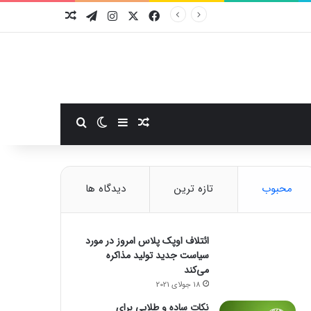
فیسبوک
ایکس
اینستاگرام
تلگرام
نوشته تصادفی
سایدبار
نوشته تصادفی
تغییر پوسته
جستجو برای
محبوب
تازه ترین
دیدگاه ها
ائتلاف اوپک پلاس امروز در مورد
سیاست جدید تولید مذاکره
می‌کند
18 جولای 2021
نکات ساده و طلایی برای