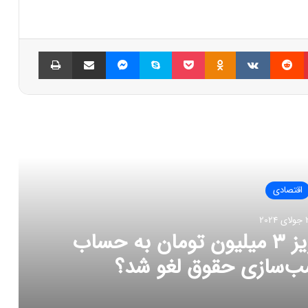
پینتریست
Reddit
VKontakte
Odnoklassniki
پاکت
اسکایپ
مسنجر
اشتراک گذاری با ایمیل
چاپ
العه بعدی
اقتصادی
202