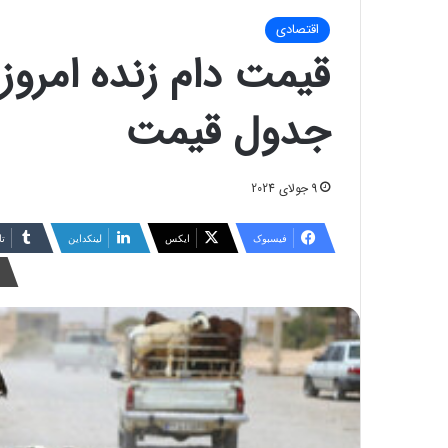
اقتصادی
جدول قیمت
9 جولای 2024
فیسبوک
ایکس
لینکداین
تا