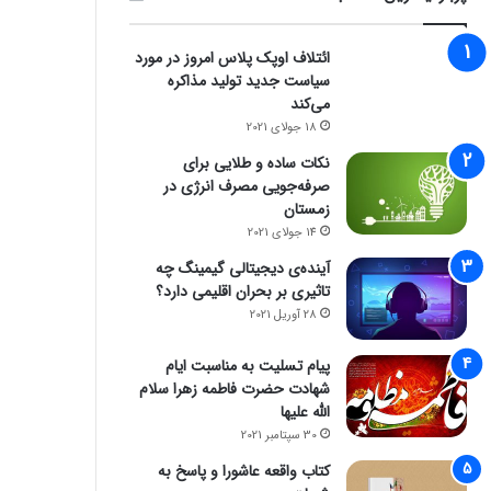
ائتلاف اوپک پلاس امروز در مورد
سیاست جدید تولید مذاکره
می‌کند
18 جولای 2021
نکات ساده و طلایی برای
صرفه‌جویی مصرف انرژی در
زمستان
14 جولای 2021
آینده‌ی دیجیتالی گیمینگ چه
تاثیری بر بحران اقلیمی دارد؟
28 آوریل 2021
پیام تسلیت به مناسبت ایام
شهادت حضرت فاطمه زهرا سلام
الله علیها
30 سپتامبر 2021
کتاب واقعه عاشورا و پاسخ به