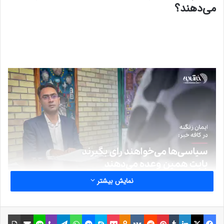
می‌دهند؟
نمایش بیشتر
فیسبوک
ایکس
لینکداین
تامبلر
پینتریست
Reddit
VKontakte
Odnoklassniki
پاکت
اسکایپ
مسنجر
واتس آپ
تلگرام
وایبر
لاین
اشتراک گذاری با ایمیل
چاپ