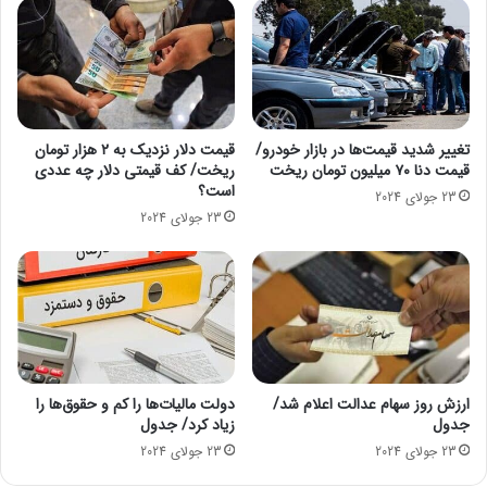
ی
ک
ب
ن
ن
ب
ز
ه
ی
ا
ن
ی
ر
تغییر شدید قیمت‌ها در بازار خودرو/
قیمت دلار نزدیک به ۲ هزار تومان
ن
قیمت دنا ۷۰ میلیون تومان ریخت
ریخت/ کف قیمتی دلار چه عددی
ا
ر
است؟
ا
ق
23 جولای 2024
م
م
23 جولای 2024
ک
ر
ا
س
ن
ی
ا
د
ت
م
ی‌
د
ارزش روز سهام عدالت اعلام شد/
دولت مالیات‌ها را کم و حقوق‌ها را
ا
جدول
زیاد کرد/ جدول
ن
23 جولای 2024
23 جولای 2024
ن