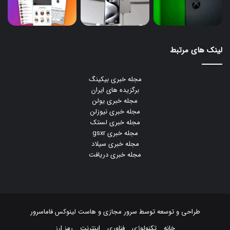
لینک های مرتبط
مجله خبری بیکینگ
برگزیده های ایران
مجله خبری یولن
مجله خبری نیوزلن
مجله خبری لستک
مجله خبری gsxr
مجله خبری سیلاد
مجله خبری دریافت
طراحی و توسعه توسط
سرور مجازی
و
هاست لینوکس
فاماسرور
خانه
تکنولوژی
فناوری
اینترنت
رمز ارز