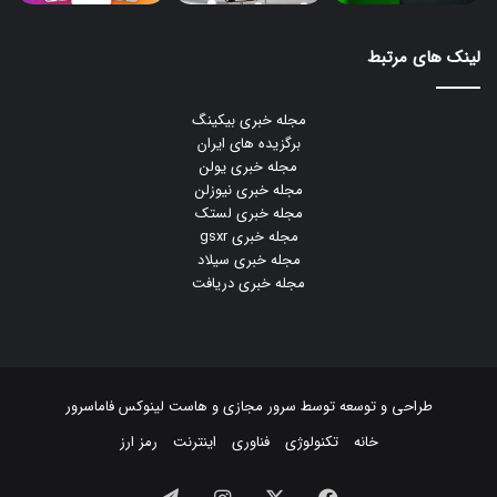
لینک های مرتبط
مجله خبری بیکینگ
برگزیده های ایران
مجله خبری یولن
مجله خبری نیوزلن
مجله خبری لستک
مجله خبری gsxr
مجله خبری سیلاد
مجله خبری دریافت
طراحی و توسعه توسط
سرور مجازی
و
هاست لینوکس
فاماسرور
خانه
تکنولوژی
فناوری
اینترنت
رمز ارز