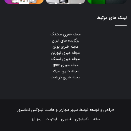
لینک های مرتبط
مجله خبری بیکینگ
برگزیده های ایران
مجله خبری یولن
مجله خبری نیوزلن
مجله خبری لستک
مجله خبری gsxr
مجله خبری سیلاد
مجله خبری دریافت
طراحی و توسعه توسط
سرور مجازی
و
هاست لینوکس
فاماسرور
خانه
تکنولوژی
فناوری
اینترنت
رمز ارز