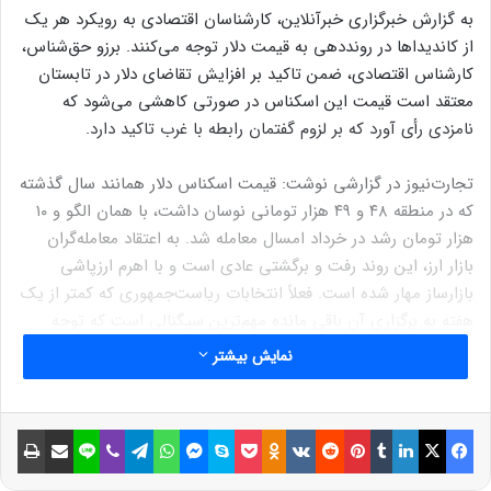
به گزارش خبرگزاری خبرآنلاین، کارشناسان اقتصادی به رویکرد هر یک
از کاندیداها در رونددهی به قیمت دلار توجه می‌کنند. برزو حق‌شناس،
کارشناس اقتصادی، ضمن تاکید بر افزایش تقاضای دلار در تابستان
معتقد است قیمت این اسکناس در صورتی کاهشی می‌شود که
نامزدی رأی آورد که بر لزوم گفتمان رابطه با غرب تاکید دارد.
تجارت‌نیوز در گزارشی نوشت: قیمت اسکناس دلار همانند سال گذشته
که در منطقه ۴۸ و ۴۹ هزار تومانی نوسان داشت، با همان الگو و ۱۰
هزار تومان رشد در خرداد امسال معامله شد. به اعتقاد معامله‌گران
بازار ارز، این روند رفت و برگشتی عادی است و با اهرم ارزپاشی
بازارساز مهار شده است. فعلاً انتخابات ریاست‌جمهوری که کمتر از یک
هفته به برگزاری آن باقی مانده مهم‌ترین سیگنالی است که توجه
فعالان بازارهای مالی را جلب کرده است.
نمایش بیشتر
پایداری روند ساید دلار تا پایان انتخابات ادامه دارد
فیسبوک
ایکس
لینکداین
تامبلر
پینتریست
Reddit
VKontakte
Odnoklassniki
پاکت
اسکایپ
مسنجر
واتس آپ
تلگرام
وایبر
لاین
اشتراک گذاری با ایمیل
چاپ
در همین راستا برزو حق‌شناس، کارشناس اقتصادی، با تاکید بر روند
ساید قیمت دلار در هفته‌های گذشته به تجارت‌نیوز گفت: «با توجه به