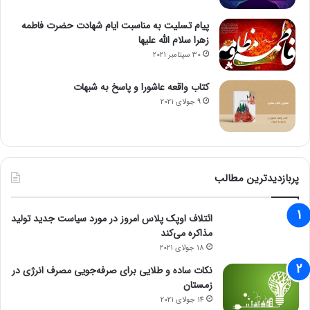
تغییرات قیمتی یک هفته اخیر: ۷.۶۵ درصد کاهش
پیام تسلیت به مناسبت ایام شهادت حضرت فاطمه
۱۰- کاردانو
زهرا سلام الله علیها
قیمت: ۰.۳۸۹ دلار
30 سپتامبر 2021
تغییرات قیمتی ۲۴ ساعت گذشته: ۳.۸۶ درصد افزایش
کتاب واقعه عاشورا و پاسخ به شبهات
9 جولای 2021
تغییرات قیمتی یک هفته اخیر: ۵.۲۰ درصد کاهش
۲۲۰
پربازدیدترین مطالب
حتما بخوانید :
اقدامات تیم اقتصادی دولت سیزدهم، ضدکارگری
بود / دولت چهاردهم، مزد کارگری نامناسب را بازنگری سریع کند
ائتلاف اوپک پلاس امروز در مورد سیاست جدید تولید
مجله خبری mydtc
مذاکره می‌کند
18 جولای 2021
نکات ساده و طلایی برای صرفه‌جویی مصرف انرژی در
بازار طلا و ارز
زمستان
14 جولای 2021