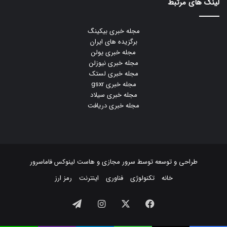
لینک های مرتبط
مجله خبری بیکینگ
برگزیده های ایران
مجله خبری یولن
مجله خبری نیوزلن
مجله خبری لستک
مجله خبری gsxr
مجله خبری سیلاد
مجله خبری دریافت
طراحی و توسعه توسط
سرور مجازی
و
هاست لینوکس
فاماسرور
خانه
تکنولوژی
فناوری
اینترنت
رمز ارز
فیسبوک
ایکس
اینستاگرام
تلگرام