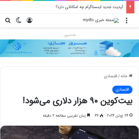
آپدیت جدید اینستاگرام چه امکاناتی دارد؟
منو
ورود
تغییر پو
جس
فاماسرور
خانه
/
اقتصادی
اقتصادی
بیت‌کوین ۹۰ هزار دلاری می‌شود!
24 ژوئن 2024
36
زمان تقریبی مطالعه 2 دقیقه