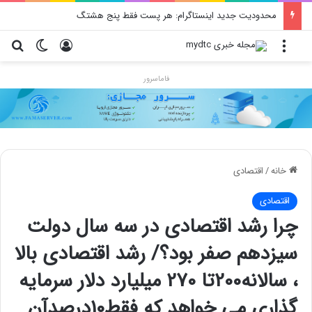
محدودیت جدید اینستاگرام: هر پست فقط پنج هشتگ
منو
ورود
تغییر پو
جس
فاماسرور
خانه
/
اقتصادی
اقتصادی
چرا رشد اقتصادی در سه سال دولت
سیزدهم صفر بود؟/ رشد اقتصادی بالا
، سالانه200تا 270 میلیارد دلار سرمایه
گذاری می خواهد که فقط10درصدآن