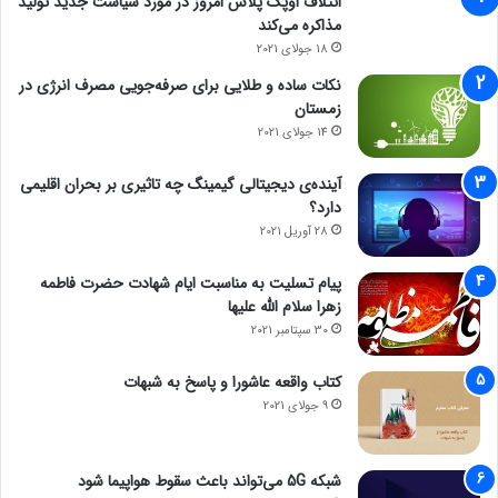
ائتلاف اوپک پلاس امروز در مورد سیاست جدید تولید
حتما بخوانید :
نرخ بهره بین بانکی بازهم رکورد زد/ نرخ بهره
مذاکره می‌کند
بین بانکی چند درصد شد؟
18 جولای 2021
نکات ساده و طلایی برای صرفه‌جویی مصرف انرژی در
مجله خبری mydtc
زمستان
14 جولای 2021
رشد اقتصادی
آینده‌ی دیجیتالی گیمینگ چه تاثیری بر بحران اقلیمی
دارد؟
28 آوریل 2021
پیام تسلیت به مناسبت ایام شهادت حضرت فاطمه
زهرا سلام الله علیها
30 سپتامبر 2021
کتاب واقعه عاشورا و پاسخ به شبهات
9 جولای 2021
شبکه 5G می‌تواند باعث سقوط هواپیما شود