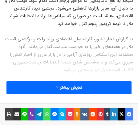
نتیجه به نفع کاندیدایی که موافق برجام است تمام شود، قیمت دلار و
به‌ دنبال آن، سایر بازارها کاهشی می‌شود. مجتبی دیبا، کارشناس
اقتصادی، معتقد است در صورتی که میانه‌روها برنده انتخابات شوند
دلار تا نیمه کریدور پنجم تنزل خواهد کرد.
به گزارش تجارت‌نیوز، کارشناسان اقتصادی روند رفت و برگشتی قیمت
دلار در هفته‌های اخیر را به خواست سیاست‌گذار می‌دانند. آنها
معتقدند این اسکناس روزهای آرامی را در بازار عاری از اخبار تنش‌زا
سپری می‌کند و با مشخص شدن نتیجه انتخابات ریاست‌جمهوری
تکلیف قیمت دلار نیز مشخص می‌شود.
انتخاباتی که اگر به نفع میانه‌روها تمام شود دلار را کاهش می‌دهد و
نمایش بیشتر
این اسکناس تا میانه کریدور پنجم سقوط می‌کند. اما در صورتی که
ورق انتخابات به نفع رادیکال‌ها برگردد، دلار روند صعودی به خود
فیسبوک
می‌گیرد.
ایکس
لینکداین
تامبلر
پینتریست
Reddit
VKontakte
Odnoklassniki
پاکت
اسکایپ
مسنجر
واتس آپ
تلگرام
وایبر
لاین
اشتراک گذاری با ایمیل
چاپ
اثر انتخاب ترامپ بر قیمت دلار کوتاه‌مدت است