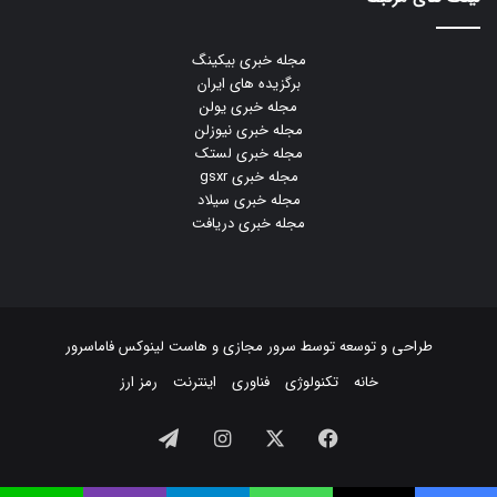
مجله خبری بیکینگ
برگزیده های ایران
مجله خبری یولن
مجله خبری نیوزلن
مجله خبری لستک
مجله خبری gsxr
مجله خبری سیلاد
مجله خبری دریافت
طراحی و توسعه توسط
سرور مجازی
و
هاست لینوکس
فاماسرور
خانه
تکنولوژی
فناوری
اینترنت
رمز ارز
فیسبوک
ایکس
اینستاگرام
تلگرام