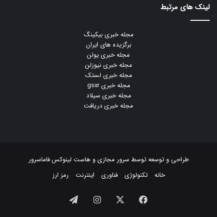
لینک های مرتبط
مجله خبری بیکینگ
برگزیده های ایران
مجله خبری یولن
مجله خبری نیوزلن
مجله خبری لستک
مجله خبری gsxr
مجله خبری سیلاد
مجله خبری دریافت
طراحی و توسعه توسط
سرور مجازی
و
هاست لینوکس
فاماسرور
خانه
تکنولوژی
فناوری
اینترنت
رمز ارز
فیسبوک
ایکس
اینستاگرام
تلگرام