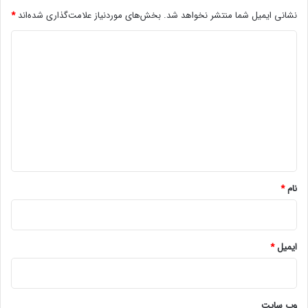
ش
نشانی ایمیل شما منتشر نخواهد شد.
بخش‌های موردنیاز علامت‌گذاری شده‌اند
*
ا
مجله خبری mydtc
ه
د
ی
ن
ی
مسکن
و
د
ک
گ
و
ی
ا
ی
ه
ک
+
*
ج
نام
*
د
و
ل
ایمیل
*
وب‌ سایت