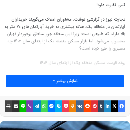
کمی تفاوت دارد!
تجارت نیوز در گزارشی نوشت: مشاوران املاک می‌گویند خریداران
آپارتمان در منطقه یک، علاقه بیشتری به خرید آپارتمان‌های ۷۰ متر به
بالا دارند که طبیعی است؛ زیرا این منطقه جزو مناطق برخوردار تهران
محسوب می‌شود. اما بازار مسکن منطقه یک از ابتدای سال ۱۴۰۲ چه
مسیری را طی کرده است؟
روند قیمت مسکن منطقه یک از ابتدای سال ۱۴۰۲
بر اساس آمار بانک مرکزی متوسط قیمت مسکن منطقه یک سال ۱۴۰۲
نمایش بیشتر
را با افزایش حدود ۶.۵ درصد شروع کرده و رشدی بالاتر از متوسط
قیمت کل تهران داشته است.
فیسبوک
ایکس
لینکداین
تامبلر
پینتریست
Reddit
VKontakte
Odnoklassniki
پاکت
اسکایپ
مسنجر
واتس آپ
تلگرام
وایبر
لاین
اشتراک گذاری با ایمیل
چاپ
نوشته های مشابه
چگونه یک نفر را از لیست بیمه