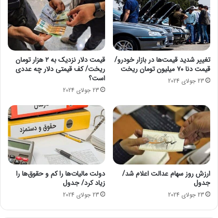
ت
ن
ر
ر
ی
و
ن
ز
م
ت
ح
ا
تغییر شدید قیمت‌ها در بازار خودرو/
قیمت دلار نزدیک به ۲ هزار تومان
ص
قیمت دنا ۷۰ میلیون تومان ریخت
ریخت/ کف قیمتی دلار چه عددی
ب
است؟
و
س
23 جولای 2024
ل
ت
23 جولای 2024
خ
ا
و
ن
د
/
ر
د
و
ل
ن
ی
م
ل
ا
ر
ارزش روز سهام عدالت اعلام شد/
دولت مالیات‌ها را کم و حقوق‌ها را
ی
ش
جدول
زیاد کرد/ جدول
ی
د
23 جولای 2024
23 جولای 2024
ک
ق
ر
ی