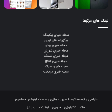
لینک های مرتبط
مجله خبری بیکینگ
برگزیده های ایران
مجله خبری یولن
مجله خبری نیوزلن
مجله خبری لستک
مجله خبری gsxr
مجله خبری سیلاد
مجله خبری دریافت
طراحی و توسعه توسط
سرور مجازی
و
هاست لینوکس
فاماسرور
خانه
تکنولوژی
فناوری
اینترنت
رمز ارز