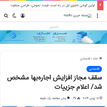
محدودیت جدید اینستاگرام: هر پست فقط پنج هشتگ
منو
ورود
تغییر پو
جس
فاماسرور
خانه
/
اقتصادی
اقتصادی
سقف مجاز افزایش اجاره‌بها مشخص
شد/ اعلام جزییات
18 ژوئن 2024
37
زمان مطالعه یک دقیقه