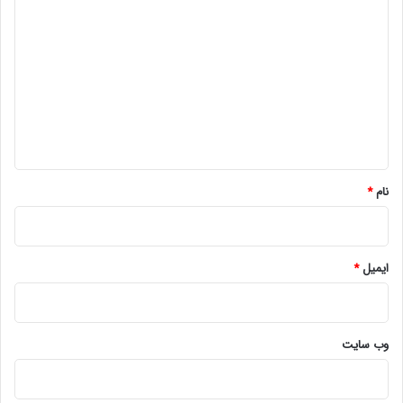
ی
د
گ
ا
ه
*
نام
*
ایمیل
*
وب‌ سایت