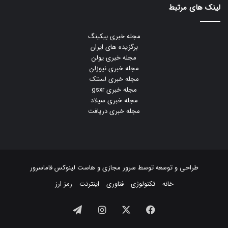
لینک های مرتبط
مجله خبری بیکینگ
برگزیده های ایران
مجله خبری یولن
مجله خبری نیوزلن
مجله خبری لستک
مجله خبری gsxr
مجله خبری سیلاد
مجله خبری دریافت
طراحی و توسعه توسط
سرور مجازی
و
هاست لینوکس
فاماسرور
خانه
تکنولوژی
فناوری
اینترنت
رمز ارز
فیسبوک
ایکس
اینستاگرام
تلگرام