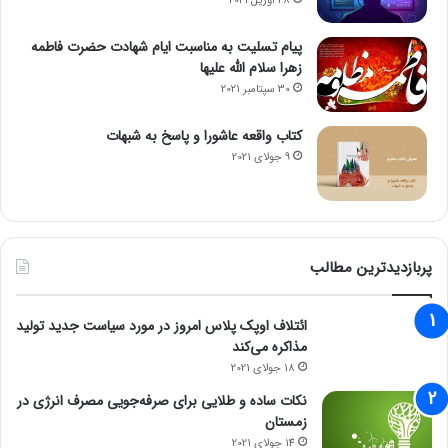
28 آوریل 2021
پیام تسلیت به مناسبت ایام شهادت حضرت فاطمه
زهرا سلام الله علیها
30 سپتامبر 2021
منبع:
Motor۱
کتاب واقعه عاشورا و پاسخ به شبهات
۳۲۲
9 جولای 2021
حتما بخوانید :
بالا رفتن سود سپرده دردسر ساز شد/ سازمان
بازرسی هم به بانک‌ها هشدار داد
مجله خبری mydtc
پربازدیدترین مطالب
خودروسازان
ائتلاف اوپک پلاس امروز در مورد سیاست جدید تولید
مذاکره می‌کند
18 جولای 2021
نکات ساده و طلایی برای صرفه‌جویی مصرف انرژی در
زمستان
14 جولای 2021