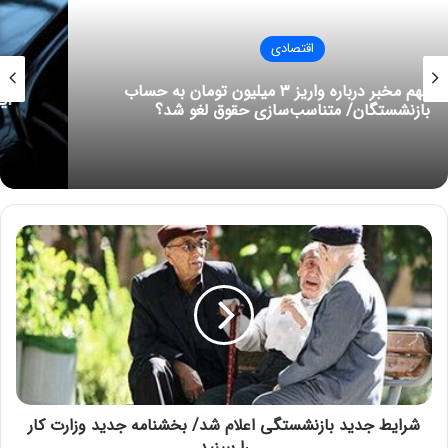
سال عرضه این خودرو داشته، تزیین شده است.
اقتصادی
این خودروی دست دوم ۱۵ میلیارد تومان قیمت دارد!
ش
ر
ا
ی
ط
نوشته های مشابه
ج
د
ی
چگونه یک نفر را از لیست بیمه
د
حذف کنیم؟
شرایط جدید بازنشستگی اعلام شد/ بخشنامه جدید وزارت کار
ب
ا
را ببینید