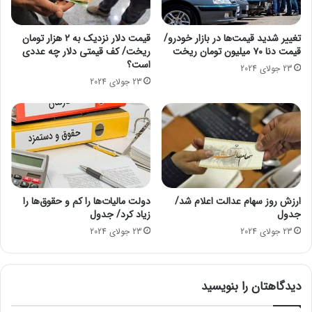
ه
ر
ج
د
د
تغییر شدید قیمت‌ها در بازار خودرو/
قیمت دلار نزدیک به ۲ هزار تومان
/
قیمت دنا ۷۰ میلیون تومان ریخت
ریخت/ کف قیمتی دلار چه عددی
ی
ج
است؟
د
د
23 جولای 2024
و
و
23 جولای 2024
ز
ل
ا
ر
ت
نوشته “۵۰۰” که نشان‌دهنده تعداد شیرون‌های تولیدشده در این ۸
ک
سال است، در قسمت زیرین بال عقب، روی موتور هیولای ۸ لیتری
ا
ر
W-۱۶ و همچنین روی قسمت مرکزی چرخ‌ها با دست نوشته‌شده
ر
ارزش روز سهام عدالت اعلام شد/
دولت مالیات‌ها را کم و حقوق‌ها را
است. بوگاتی فرصت را از دست نداد تا پرچم فرانسه را روی آینه‌های
ا
جدول
زیاد کرد/ جدول
جانبی قرار دهد تا به محل تولد شیرون اشاره کند.
ب
23 جولای 2024
23 جولای 2024
ب
ی
ن
دیدگاهتان را بنویسید
ی
د