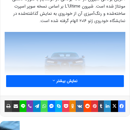
مونتاژ شده است. شیرون L’Ultime بر اساس نسخه سوپر اسپرت
ساخته‌شده و رنگ‌آمیزی آن از خودروی به نمایش گذاشته‌شده در
نمایشگاه خودروی ژنو ۲۰۱۶ الهام گرفته شده است.
نمایش بیشتر
فیسبوک
ایکس
لینکداین
تامبلر
پینتریست
Reddit
VKontakte
Odnoklassniki
پاکت
اسکایپ
مسنجر
واتس آپ
تلگرام
وایبر
لاین
اشتراک گذاری با ایمیل
چاپ
رنگ خاص این خودرو با French Racing Blue شروع شده و در انتها
به Atlantic Blue می‌رسد. این ظاهر دو رنگ بیشتر با نام‌های
نوشته‌شده مربوط به رویدادها و مکان‌هایی که نقش مهمی در هشت