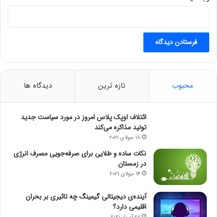
بوگاتی همچنان در حال ساخت نسخه رودستر میسترال (به تعداد ۹۹
محبوب
تازه ترین
دیدگاه ها
دستگاه) و بولاید مخصوص پیست (به تعداد ۴۰ دستگاه) است که هر
دو بر اساس شیرون هستند. خودروی کاملاً جدید این شرکت در ماه
ژوئن با موتور تنفس طبیعی V-۱۶ به نمایش درخواهد آمد.
ائتلاف اوپک پلاس امروز در مورد سیاست جدید
تولید مذاکره می‌کند
18 جولای 2021
نکات ساده و طلایی برای صرفه‌جویی مصرف انرژی
در زمستان
14 جولای 2021
آینده‌ی دیجیتالی گیمینگ چه تاثیری بر بحران
اقلیمی دارد؟