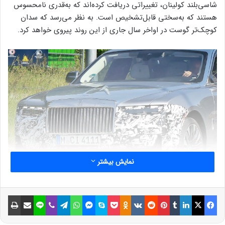
شاسی‌بلند کولینان، تغییراتی دریافت کرده‌اند که به‌قدری نامحسوس
هستند که به‌سختی قابل‌تشخیص است. به نظر می‌رسد که سدان
کوچک‌تر گوست در اواخر سال جاری از این روند پیروی خواهد کرد.
نمایش بیشتر
فیسبوک
ایکس
لینکداین
تامبلر
پینتریست
Reddit
VKontakte
Odnoklassniki
پاکت
اسکایپ
مسنجر
واتس آپ
تلگرام
وایبر
لاین
اشتراک گذاری با ایمیل
چاپ
آخرین بار نسخه اصلاح‌شده گوست در حال انجام آزمایش‌های
زمستانی در سوئد دیده شد، اما آخرین تصاویر گرفته‌شده در هوای