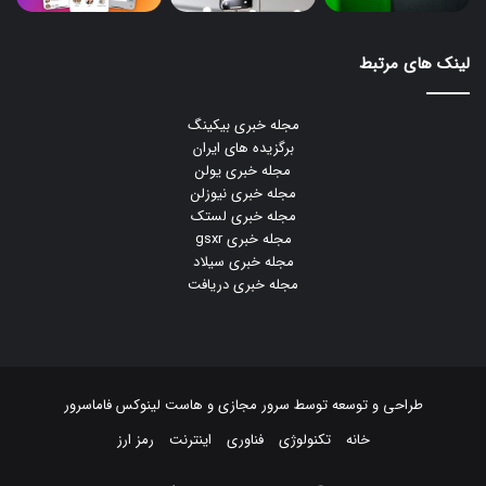
لینک های مرتبط
مجله خبری بیکینگ
برگزیده های ایران
مجله خبری یولن
مجله خبری نیوزلن
مجله خبری لستک
مجله خبری gsxr
مجله خبری سیلاد
مجله خبری دریافت
طراحی و توسعه توسط
سرور مجازی
و
هاست لینوکس
فاماسرور
خانه
تکنولوژی
فناوری
اینترنت
رمز ارز