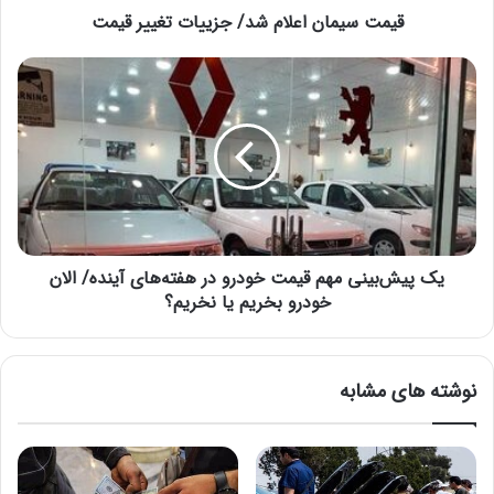
قیمت سیمان اعلام شد/ جزییات تغییر قیمت
ا
کرونا در ایران تمام نشده است/
ع
خطر جهش سویه جدید در
ل
ی
ا
ک
کشورهای دیگر
م
پ
6 ژوئن 2022
ش
ی
د
ش‌
/
ب
ج
ی
ز
ن
ی
ی
ی
یک پیش‌بینی مهم قیمت خودرو در هفته‌های آینده/ الان
م
ا
ه
خودرو بخریم یا نخریم؟
ت
م
ت
ق
غ
ی
نوشته های مشابه
ی
م
ی
ت
ر
خ
ق
و
ی
د