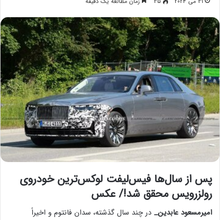
31 می 2024
35
زمان مطالعه یک دقیقه
پس از سال‌ها فیس‌لیفت لوکس‌ترین خودروی
رولزرویس محقق شد!/ عکس
امیرمسعود عابدین_
در چند سال گذشته، سدان فانتوم و اخیراً