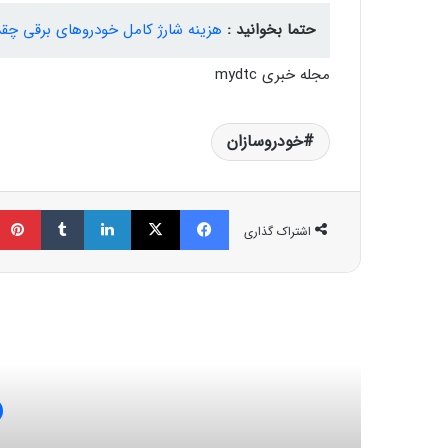
حتما بخوانید :
هزینه شارژ کامل خودروهای برقی چق
مجله خبری mydtc
خودروسازان
فیسبوک
ایکس
لینکداین
تامبلر
اشتراک گذاری
مط