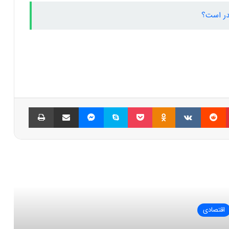
در است؟
پینتریست
Reddit
VKontakte
Odnoklassniki
پاکت
اسکایپ
مسنجر
اشتراک گذاری با ایمیل
چاپ
العه بعدی
اقتصادی