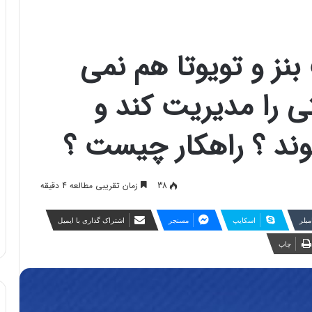
نز و تویوتا هم نمی
تی را مدیریت کند و
ند ؟ راهکار چیست ؟
38
زمان تقریبی مطالعه 4 دقیقه
مبلر
اسکایپ
مسنجر
اشتراک گذاری با ایمیل
چاپ