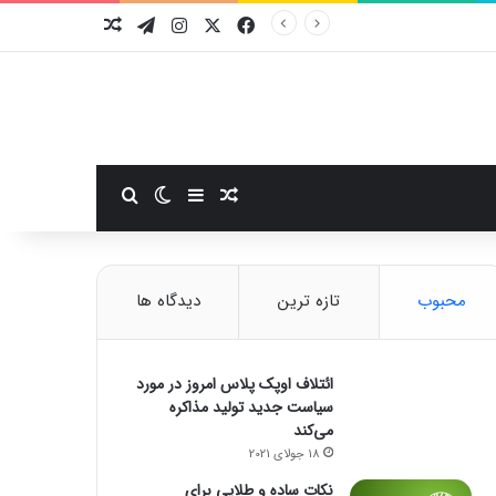
فیسبوک
ایکس
اینستاگرام
تلگرام
نوشته تصادفی
سایدبار
نوشته تصادفی
تغییر پوسته
جستجو برای
محبوب
تازه ترین
دیدگاه ها
ائتلاف اوپک پلاس امروز در مورد
سیاست جدید تولید مذاکره
می‌کند
18 جولای 2021
نکات ساده و طلایی برای