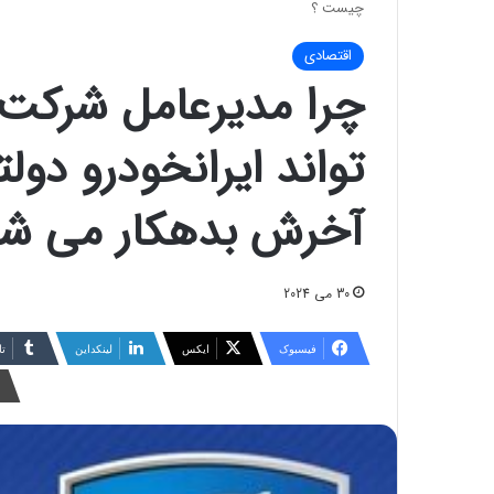
چیست ؟
اقتصادی
چرا مدیرعامل شرکت ب
تواند ایرانخودرو دول
آخرش بدهکار می شو
30 می 2024
فیسبوک
ایکس
لینکداین
تا