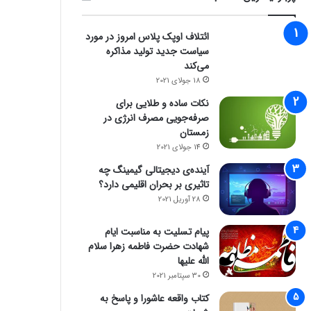
ائتلاف اوپک پلاس امروز در مورد
سیاست جدید تولید مذاکره
می‌کند
18 جولای 2021
نکات ساده و طلایی برای
صرفه‌جویی مصرف انرژی در
زمستان
14 جولای 2021
آینده‌ی دیجیتالی گیمینگ چه
تاثیری بر بحران اقلیمی دارد؟
28 آوریل 2021
پیام تسلیت به مناسبت ایام
شهادت حضرت فاطمه زهرا سلام
الله علیها
30 سپتامبر 2021
کتاب واقعه عاشورا و پاسخ به