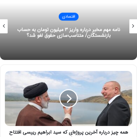
بی شک، اتفاقات ناگوار در هر کشوری بر وضعیت اقتصادی و بازار ارز
آن کشور اثرگذار است. در شرایط فعلی با بروز حادثه برای رئی‌جمهور
کشورمان، ذات و طبیعت بازار است که نوسانی را طی کند که یک
اقتصادی
اصل در ماهیت اثرپذیری بازار و اقتصاد از تحولات و وقوع مسائل و
بحران‌هاست.
این خودروی دست دوم ۱۵ میلیارد تومان قیمت دارد!
نوشته های مشابه
چگونه یک نفر را از لیست بیمه
حذف کنیم؟
ه
م
30 می 2022
ه
چ
کرونا در ایران تمام نشده است/
ی
خطر جهش سویه جدید در
ز
کشورهای دیگر
د
ر
6 ژوئن 2022
ب
همه چیز درباره آخرین پروژه‌ای که سید ابراهیم رییسی افتتاح
ا