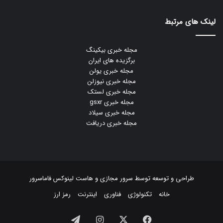
لینک های مرتبط
مجله خبری بیکینگ
برگزیده های ایران
مجله خبری یولن
مجله خبری نیوزلن
مجله خبری لستک
مجله خبری gsxr
مجله خبری سیلاد
مجله خبری دریافت
طراحی و توسعه توسط
سرور مجازی
و
هاست لینوکس
فاماسرور
خانه
تکنولوژی
فناوری
اینترنت
رمز ارز
فیسبوک
ایکس
اینستاگرام
تلگرام