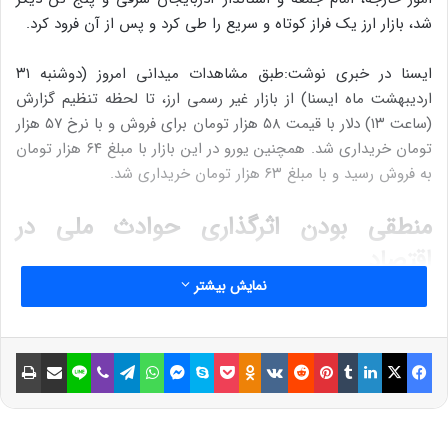
شد، بازار ارز یک فراز کوتاه و سریع را طی کرد و پس از آن فرود کرد.
ایسنا در خبری نوشت:طبق مشاهدات میدانی امروز (دوشنبه ۳۱
اردیبهشت ماه ایسنا) از بازار غیر رسمی ارز، تا لحظه تنظیم گزارش
(ساعت ۱۳) دلار با قیمت ۵۸ هزار تومان برای فروش و با نرخ ۵۷ هزار
تومان خریداری شد. همچنین یورو در این بازار با مبلغ ۶۴ هزار تومان
به فروش رسید و با مبلغ ۶۳ هزار تومان خریداری شد.
منطقی بودن اثرگذاری حوادث ملی در
اقتصاد
نمایش بیشتر
این در حالی است که روز گذشته پس از انتشار اخبار سانحه هوایی
برای رئیس جمهور، نرخ ارز در بازار غیر رسمی و همچنین کانال‌های
تلگرامی، شروع به صعود کرد و در پایان شب گذشته تا مرز ۶۲ هزار
فیسبوک
ایکس
لینکداین
تامبلر
پینتریست
Reddit
VKontakte
Odnoklassniki
پاکت
اسکایپ
مسنجر
واتس آپ
تلگرام
وایبر
لاین
اشتراک گذاری با ایمیل
چاپ
تومان پیش رفت. اما از ابتدای صبح امروز با یک شیب تند، روند
کاهشی خود را آغاز کرد و دوباره به نرخ میانگین روز گذشته برگشت.