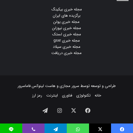
مجله خبری بیکینگ
برگزیده های ایران
مجله خبری یولن
مجله خبری نیوزلن
مجله خبری لستک
مجله خبری gsxr
مجله خبری سیلاد
مجله خبری دریافت
طراحی و توسعه توسط
سرور مجازی
و
هاست لینوکس
فاماسرور
خانه
تکنولوژی
فناوری
اینترنت
رمز ارز
فیسبوک
ایکس
اینستاگرام
تلگرام