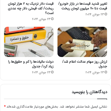
قابلیت اطمینان مرسدس بنز S-Class ۲۰۲۴
ی
تغییر شدید قیمت‌ها در بازار خودرو/
قیمت دلار نزدیک به ۲ هزار تومان
ی
قیمت دنا ۷۰ میلیون تومان ریخت
ریخت/ کف قیمتی دلار چه عددی
ن
م
امتیاز کیفیت و قابلیت اطمینان ۸۱/۱۰۰
است؟
ا
ت
23 جولای 2024
ن
خ
23 جولای 2024
»
و
هزینه‌های نگهداری سالانه: ۱۲۴۹ دلار معادل ۷۵ میلیون تومان
چ
ر
ی
د
هزینه‌های نگهداری ۱۰ ساله: ۱۲۳۰۶ دلار معادل ۷۴۰ میلیون تومان
س
/
ت
ج
۴. مرسدس بنز A کلاس با امتیاز ۸۲/۱۰۰
؟
د
و
ل
ارزش روز سهام عدالت اعلام شد/
دولت مالیات‌ها را کم و حقوق‌ها را
ق
جدول
زیاد کرد/ جدول
ی
23 جولای 2024
23 جولای 2024
م
ت
دیدگاهتان را بنویسید
نشانی ایمیل شما منتشر نخواهد شد.
بخش‌های موردنیاز علامت‌گذاری شده‌اند
*