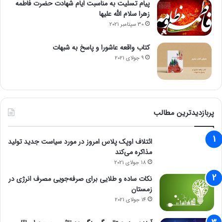
امتیاز کیفیت و قابلیت اطمینان ۸۲/۱۰۰
پیام تسلیت به مناسبت ایام شهادت حضرت فاطمه
زهرا سلام الله علیها
هزینه‌های نگهداری سالانه: ۱۱۶۶ دلار معادل ۷۰ میلیون تومان
30 سپتامبر 2021
کتاب واقعه عاشورا و پاسخ به شبهات
هزینه‌های نگهداری ۱۰ ساله: ۱۸۳۸۹ دلار معادل یک میلیارد و ۱۰۰
9 جولای 2021
میلیون تومان
۲. هوندا CR-V e:FCEV با امتیاز ۸۲/۱۰۰
پربازدیدترین مطالب
ائتلاف اوپک پلاس امروز در مورد سیاست جدید تولید
مذاکره می‌کند
18 جولای 2021
نکات ساده و طلایی برای صرفه‌جویی مصرف انرژی در
زمستان
14 جولای 2021