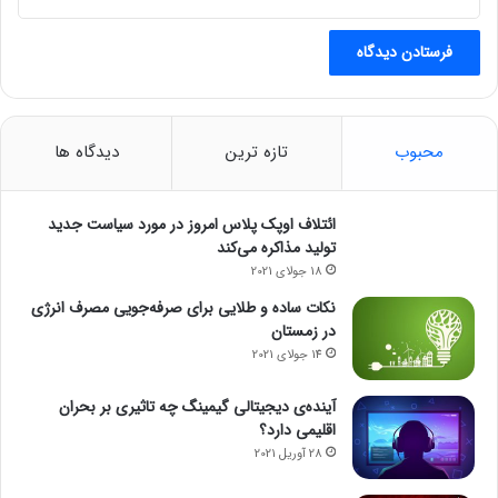
محبوب
تازه ترین
دیدگاه ها
ائتلاف اوپک پلاس امروز در مورد سیاست جدید
تولید مذاکره می‌کند
18 جولای 2021
بی‌ام‌و X۵ پلاگین هیبرید مدل ۲۰۲۵ با برد ۶۲ کیلومتری در حالت شارژ
نکات ساده و طلایی برای صرفه‌جویی مصرف انرژی
در زمستان
کامل باتری، و با برد کلی ۷۰۷ کیلومتری با باک پر بنزین عرضه
14 جولای 2021
می‌شود. در مقایسه با سایر مدل‌های بی‌ام‌و، X۵ بهترین شاسی‌بلند
جاده‌ای است که تا به حال تولید شده است.
آینده‌ی دیجیتالی گیمینگ چه تاثیری بر بحران
اقلیمی دارد؟
قابلیت اطمینان بی‌ام‌و X۵ ۲۰۲۴
28 آوریل 2021