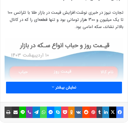
تجارت نیوز در خبری نوشت:افزایش قیمت در بازار طلا با تلرانس ۱۰۰
تا یک میلیون و ۳۰۰ هزار تومانی بود و تنها قطعه‌ای را که در کانال
بالاتر نشاند،‌ سکه امامی بود.
نمایش بیشتر
فیسبوک
ایکس
لینکداین
تامبلر
پینتریست
Reddit
VKontakte
Odnoklassniki
پاکت
اسکایپ
مسنجر
واتس آپ
تلگرام
وایبر
لاین
اشتراک گذاری با ایمیل
چاپ