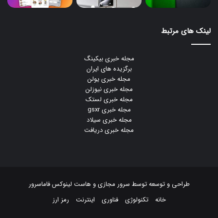
لینک های مرتبط
مجله خبری بیکینگ
برگزیده های ایران
مجله خبری یولن
مجله خبری نیوزلن
مجله خبری لستک
مجله خبری gsxr
مجله خبری سیلاد
مجله خبری دریافت
طراحی و توسعه توسط
سرور مجازی
و
هاست لینوکس
فاماسرور
خانه
تکنولوژی
فناوری
اینترنت
رمز ارز