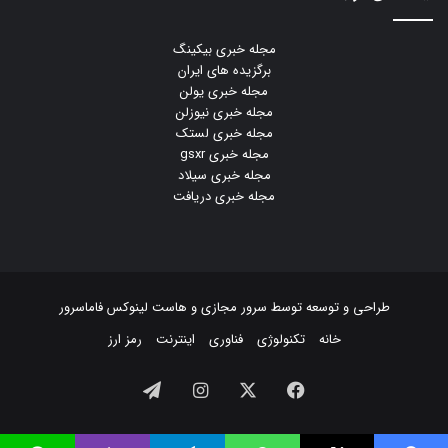
مجله خبری بیکینگ
برگزیده های ایران
مجله خبری یولن
مجله خبری نیوزلن
مجله خبری لستک
مجله خبری gsxr
مجله خبری سیلاد
مجله خبری دریافت
طراحی و توسعه توسط
سرور مجازی
و
هاست لینوکس
فاماسرور
خانه
تکنولوژی
فناوری
اینترنت
رمز ارز
فیسبوک
ایکس
اینستاگرام
تلگرام