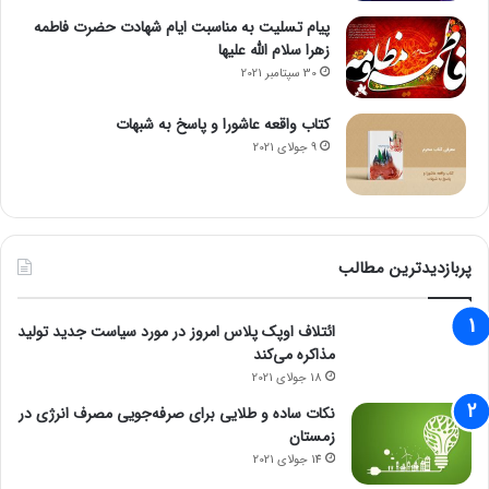
مجله خبری mydtc
پیام تسلیت به مناسبت ایام شهادت حضرت فاطمه
زهرا سلام الله علیها
30 سپتامبر 2021
رمز ارز
کتاب واقعه عاشورا و پاسخ به شبهات
9 جولای 2021
پربازدیدترین مطالب
ائتلاف اوپک پلاس امروز در مورد سیاست جدید تولید
مذاکره می‌کند
18 جولای 2021
نکات ساده و طلایی برای صرفه‌جویی مصرف انرژی در
زمستان
14 جولای 2021