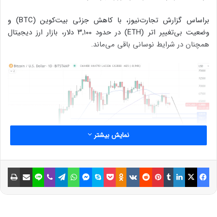
براساس گزارش تجارت‌نیوز، با کاهش جزئی بیت‌کوین (BTC) و
وضعیت بی‌تغییر اتر (ETH) در حدود ۳,۱۰۰ دلار، بازار ارز دیجیتال
همچنان در شرایط نوسانی باقی می‌ماند.
نمایش بیشتر
فیسبوک
ایکس
لینکداین
تامبلر
پینتریست
Reddit
VKontakte
Odnoklassniki
پاکت
اسکایپ
مسنجر
واتس آپ
تلگرام
وایبر
لاین
اشتراک گذاری با ایمیل
چاپ
بررسی بازار ارز دیجیتال