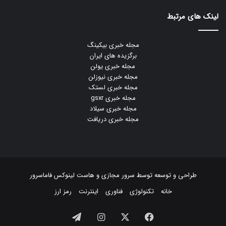
لینک های مرتبط
مجله خبری بیکینگ
برگزیده های ایران
مجله خبری یولن
مجله خبری نیوزلن
مجله خبری لستک
مجله خبری gsxr
مجله خبری سیلاد
مجله خبری دریافت
طراحی و توسعه توسط
سرور مجازی
و
هاست لینوکس
فاماسرور
خانه
تکنولوژی
فناوری
اینترنت
رمز ارز
فیسبوک
ایکس
اینستاگرام
تلگرام