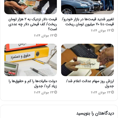
ش
ن
مجله خبری mydtc
د
د
/
ر
آ
ک
تغییر شدید قیمت‌ها در بازار خودرو/
قیمت دلار نزدیک به ۲ هزار تومان
حقوق و دستمزد
خ
قیمت دنا ۷۰ میلیون تومان ریخت
ریخت/ کف قیمتی دلار چه عددی
ج
است؟
ر
ا
23 جولای 2024
ی
ی
23 جولای 2024
ن
ت
ق
ه
ی
ر
م
ا
ت
ن
پ
م
ژ
ی‌
و
ت
ارزش روز سهام عدالت اعلام شد/
دولت مالیات‌ها را کم و حقوق‌ها را
،
و
جدول
زیاد کرد/ جدول
س
ا
23 جولای 2024
23 جولای 2024
م
ن
ن
خ
د
ا
دیدگاهتان را بنویسید
،
ن