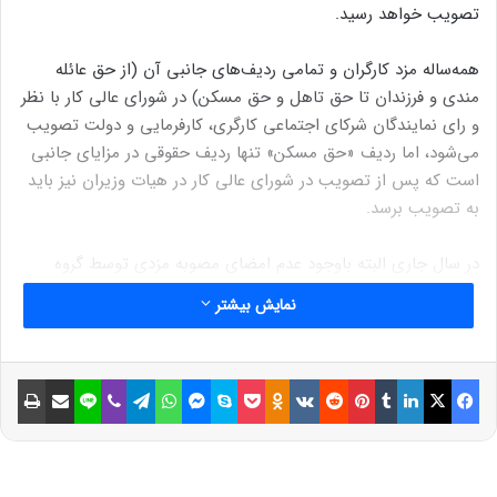
تصویب خواهد رسید.
همه‌ساله مزد کارگران و تمامی ردیف‌های جانبی آن (از حق عائله
مندی و فرزندان تا حق تاهل و حق مسکن) در شورای عالی کار با نظر
و رای نمایندگان شرکای اجتماعی کارگری، کارفرمایی و دولت تصویب
می‌شود، اما ردیف «حق مسکن» تنها ردیف حقوقی در مزایای جانبی
است که پس از تصویب در شورای عالی کار در هیات وزیران نیز باید
به تصویب برسد.
در سال جاری البته باوجود عدم امضای مصوبه مزدی توسط گروه
کارگری، دولت با دعوت از تشکل‌ها مذاکراتی درباره افزایش حق
نمایش بیشتر
مسکن انجام داد.
طبق آنچه سمیه گلپور (رئیس کانون عالی انجمن‌های صنفی کارگران
فیسبوک
ایکس
لینکداین
تامبلر
پینتریست
Reddit
VKontakte
Odnoklassniki
پاکت
اسکایپ
مسنجر
واتس آپ
تلگرام
وایبر
لاین
اشتراک گذاری با ایمیل
چاپ
کشور) در هفته گذشته اظهار کرد، در این جلسات بحث افزایش ۳۵
درصدی مبلغ حق مسکن مطرح شده است که البته باتوجه به اینکه
هنوز جلسه رسمی شورای عالی کار در این موضوع برگزار نشده است،
درباره تغییرات و جزئیات این مبلغ نمی‌توان نظر قطعی داد.