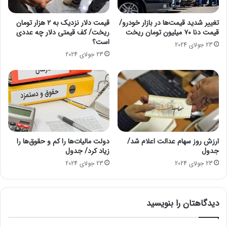
ط
پ
ق
ر
ه
د
تغییر شدید قیمت‌ها در بازار خودرو/
قیمت دلار نزدیک به ۲ هزار تومان
ت
قیمت دنا ۷۰ میلیون تومان ریخت
ریخت/ کف قیمتی دلار چه عددی
ه
است؟
و
گ
23 جولای 2024
س
ر
23 جولای 2024
ط
ا
گ
ن
ر
ی
و
خ
ه
و
م
د
ا
ر
ل
و
ارزش روز سهام عدالت اعلام شد/
دولت مالیات‌ها را کم و حقوق‌ها را
ی
/
جدول
زیاد کرد/ جدول
گ
م
23 جولای 2024
23 جولای 2024
ر
ه
د
م
ش
ت
دیدگاهتان را بنویسید
گ
ر
ر
ی
ی
ن