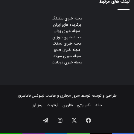
لینک های مرتبط
مجله خبری بیکینگ
برگزیده های ایران
مجله خبری یولن
مجله خبری نیوزلن
مجله خبری لستک
مجله خبری gsxr
مجله خبری سیلاد
مجله خبری دریافت
طراحی و توسعه توسط
سرور مجازی
و
هاست لینوکس
فاماسرور
خانه
تکنولوژی
فناوری
اینترنت
رمز ارز
فیسبوک
ایکس
اینستاگرام
تلگرام