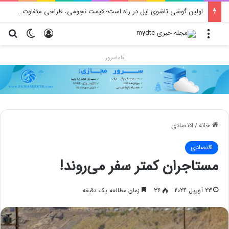
محدودیت جدید اینستاگرام: هر پست فقط پنج هشتگ
منو
ورود
تغییر پو
جس
فاماسرور
خانه
/
اقتصادی
اقتصادی
مستاجران کمتر سفر می‌روند!
23 آوریل 2024
36
زمان مطالعه یک دقیقه