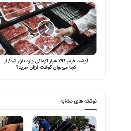
گ
و
ش
ت
ق
ر
م
ز
۲
گوشت قرمز ۲۹۹ هزار تومانی وارد بازار شد/ از
۹
۹
کجا می‌توان گوشت ارزان خرید؟
ه
ز
ا
ر
ت
نوشته های مشابه
و
م
ا
ن
ی