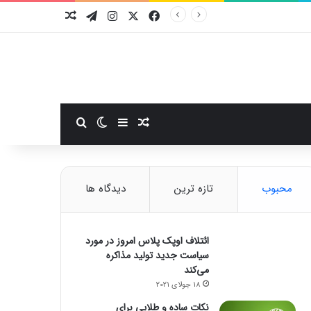
فیسبوک
ایکس
اینستاگرام
تلگرام
نوشته تصادفی
سایدبار
نوشته تصادفی
تغییر پوسته
جستجو برای
محبوب
تازه ترین
دیدگاه ها
ائتلاف اوپک پلاس امروز در مورد
سیاست جدید تولید مذاکره
می‌کند
18 جولای 2021
نکات ساده و طلایی برای