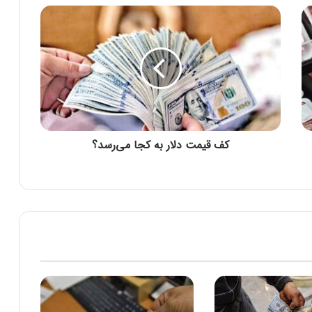
ک
ف
ق
ی
م
ت
د
ل
ا
کف قیمت دلار به کجا می‌رسد؟
ر
ب
ه
ک
ج
ا
م
ی‌
ر
س
د
؟