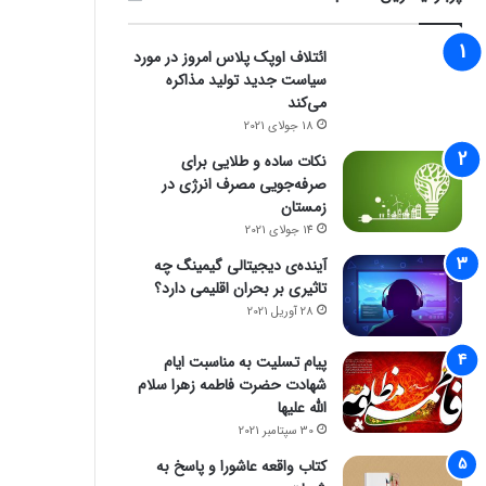
ائتلاف اوپک پلاس امروز در مورد
سیاست جدید تولید مذاکره
می‌کند
18 جولای 2021
نکات ساده و طلایی برای
صرفه‌جویی مصرف انرژی در
زمستان
14 جولای 2021
آینده‌ی دیجیتالی گیمینگ چه
تاثیری بر بحران اقلیمی دارد؟
28 آوریل 2021
پیام تسلیت به مناسبت ایام
شهادت حضرت فاطمه زهرا سلام
الله علیها
30 سپتامبر 2021
کتاب واقعه عاشورا و پاسخ به