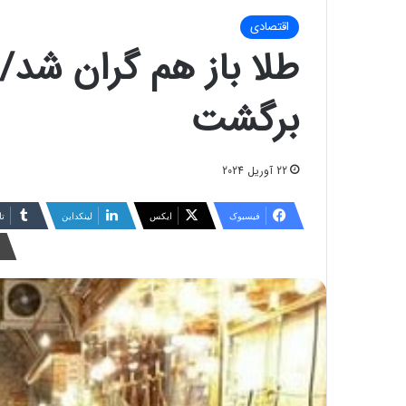
اقتصادی
طلا باز هم گران شد/ 
برگشت
22 آوریل 2024
فیسبوک
ایکس
لینکداین
تا