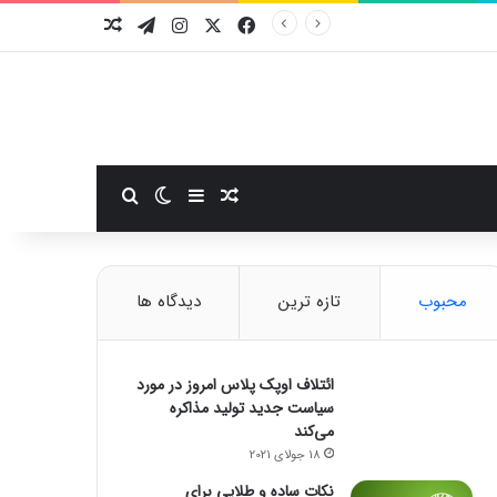
فیسبوک
ایکس
اینستاگرام
تلگرام
نوشته تصادفی
سایدبار
نوشته تصادفی
تغییر پوسته
جستجو برای
محبوب
تازه ترین
دیدگاه ها
ائتلاف اوپک پلاس امروز در مورد
سیاست جدید تولید مذاکره
می‌کند
18 جولای 2021
نکات ساده و طلایی برای