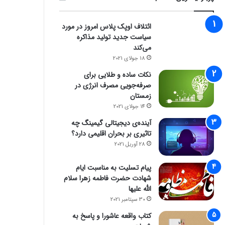
ائتلاف اوپک پلاس امروز در مورد
سیاست جدید تولید مذاکره
می‌کند
18 جولای 2021
نکات ساده و طلایی برای
صرفه‌جویی مصرف انرژی در
زمستان
14 جولای 2021
آینده‌ی دیجیتالی گیمینگ چه
تاثیری بر بحران اقلیمی دارد؟
28 آوریل 2021
پیام تسلیت به مناسبت ایام
شهادت حضرت فاطمه زهرا سلام
الله علیها
30 سپتامبر 2021
کتاب واقعه عاشورا و پاسخ به