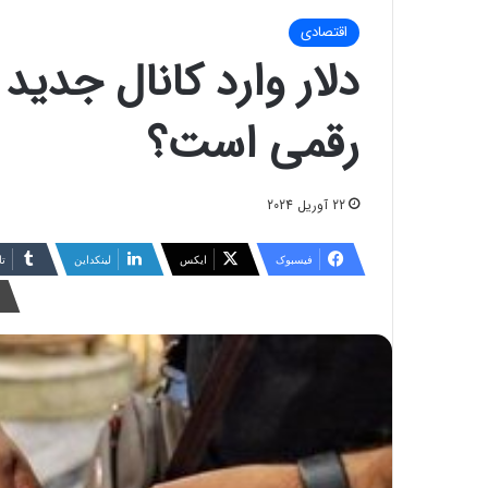
اقتصادی
دلار وارد کانال جدی
رقمی است؟
22 آوریل 2024
فیسبوک
ایکس
لینکداین
تا