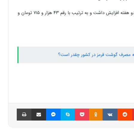
گفتنی است اسکناس و حواله دلار امروز بعد از بیش از دو هفته افزایش داشت و به ترتیب با رقم ۴۳ هزار و ۷۱۵ تومان و
رانه مصرف گوشت قرمز در کشور چقدر است؟
پینتریست
Reddit
VKontakte
Odnoklassniki
پاکت
اسکایپ
مسنجر
اشتراک گذاری با ایمیل
چاپ