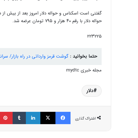
حواله دلار با رقم ۴۰ هزار و ۷۹۵ تومان عرضه شد.
۲۲۳۲۲۵
حتما بخوانید :
گوشت قرمز وارداتی در راه بازار/ س
مجله خبری mydtc
دلار
فیسبوک
ایکس
لینکداین
تامبلر
اشتراک گذاری