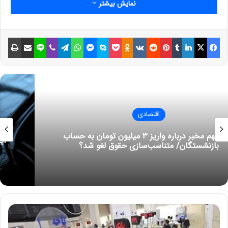
نمایش بیشتر
فیسبوک
ایکس
لینکداین
تامبلر
پینتریست
Reddit
VKontakte
Odnoklassniki
پاکت
اسکایپ
مسنجر
واتس آپ
تلگرام
وایبر
لاین
اشتراک گذاری با ایمیل
چاپ
33 33
حتما بخوانید :
قیمت طلا، سکه و ارز امروز ۲ اردیبهشت‌ماه
۱۴۰۳/ سکه یک کانال دیگر سقوط کرد
اقتصادی
مجله خبری mydtc
این خودروی دست دوم ۱۵ میلیارد تومان قیمت دارد!
نوشته های مشابه
چگونه یک نفر را از لیست بیمه
حذف کنیم؟
30 می 2022
ت
ک
کرونا در ایران تمام نشده است/