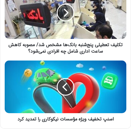
ل
خطر جهش سویه جدید در
ی
ف
کشورهای دیگر
ت
6 ژوئن 2022
ع
ط
ی
تکلیف تعطیلی پنج‌شنبه‌ بانک‌ها مشخص شد/ مصوبه کاهش
ل
سیدابراهیم رئیسی
ی
ساعت اداری شامل چه افرادی نمی‌شود؟
پ
ن
ا
ج‌
س
ش
ن
ن
پ
ب
ت
ه‌
خ
ب
ف
ا
ی
ن
ف
ک‌
اسنپ تخفیف ویژه مؤسسات نیکوکاری را تمدید کرد
و
ه
ی
ا