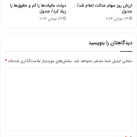
د
د
ارزش روز سهام عدالت اعلام شد/
دولت مالیات‌ها را کم و حقوق‌ها را
ا
ک
جدول
زیاد کرد/ جدول
ر
ر
23 جولای 2024
23 جولای 2024
ی
د
ش
ا
دیدگاهتان را بنویسید
م
ل
چ
نشانی ایمیل شما منتشر نخواهد شد.
بخش‌های موردنیاز علامت‌گذاری شده‌اند
*
ه
ا
د
ف
ر
ی
ا
د
د
گ
ی
ن
ا
م
ه
ی‌
ش
*
و