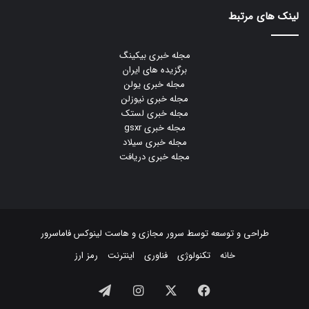
لینک های مرتبط
مجله خبری بیکینگ
برگزیده های ایران
مجله خبری یولن
مجله خبری نیوزلن
مجله خبری لستک
مجله خبری gsxr
مجله خبری سیلاد
مجله خبری دریافت
طراحی و توسعه توسط
سرور مجازی
و
هاست لینوکس
فاماسرور
خانه
تکنولوژی
فناوری
اینترنت
رمز ارز
فیسبوک
ایکس
اینستاگرام
تلگرام