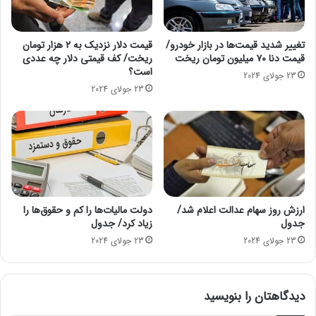
ا
ی
ل
ا
ا
ن
تغییر شدید قیمت‌ها در بازار خودرو/
قیمت دلار نزدیک به ۲ هزار تومان
ن
قیمت دنا ۷۰ میلیون تومان ریخت
ریخت/ کف قیمتی دلار چه عددی
ب
است؟
ه
ا
23 جولای 2024
5
ا
23 جولای 2024
8
ل
م
ک
ی
ت
ل
ر
ی
و
و
ن
ن
ی
ق
ک
ارزش روز سهام عدالت اعلام شد/
دولت مالیات‌ها را کم و حقوق‌ها را
ط
ی
جدول
زیاد کرد/ جدول
ع
ش
23 جولای 2024
23 جولای 2024
ه
د
خ
ن
و
م
دیدگاهتان را بنویسید
د
ا
ر
ل