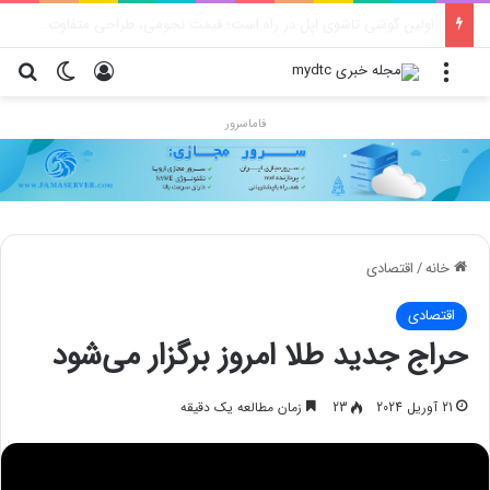
محدودیت جدید اینستاگرام: هر پست فقط پنج هشتگ
منو
ورود
تغییر پو
جس
فاماسرور
خانه
/
اقتصادی
اقتصادی
حراج جدید طلا امروز برگزار می‌شود
21 آوریل 2024
23
زمان مطالعه یک دقیقه