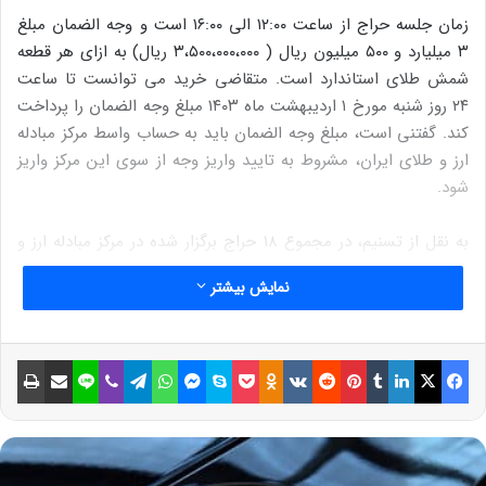
زمان جلسه حراج از ساعت ۱۲:۰۰ الی ۱۶:۰۰ است و وجه الضمان مبلغ
۳ میلیارد و ۵۰۰ میلیون ریال ( ۳،۵۰۰،۰۰۰،۰۰۰ ریال) به ازای هر قطعه
شمش طلای استاندارد است. متقاضی خرید می توانست تا ساعت
۲۴ روز شنبه مورخ ۱ اردیبهشت ماه ۱۴۰۳ مبلغ وجه الضمان را پرداخت
کند. گفتنی است، مبلغ وجه الضمان باید به حساب واسط مرکز مبادله
ارز و طلای ایران، مشروط به تایید واریز وجه از سوی این مرکز واریز
شود.
به نقل از تسنیم، در مجموع ۱۸ حراج برگزار شده در مرکز مبادله ارز و
طلای ایران تا کنون ۲۴۶۱ کیلو شمش طلای یک کیلویی به فروش
نمایش بیشتر
رسیده است.
۲۲۰
فیسبوک
ایکس
لینکداین
تامبلر
پینتریست
Reddit
VKontakte
Odnoklassniki
پاکت
اسکایپ
مسنجر
واتس آپ
تلگرام
وایبر
لاین
اشتراک گذاری با ایمیل
چاپ
نوشته های مشابه
چگونه یک نفر را از لیست بیمه