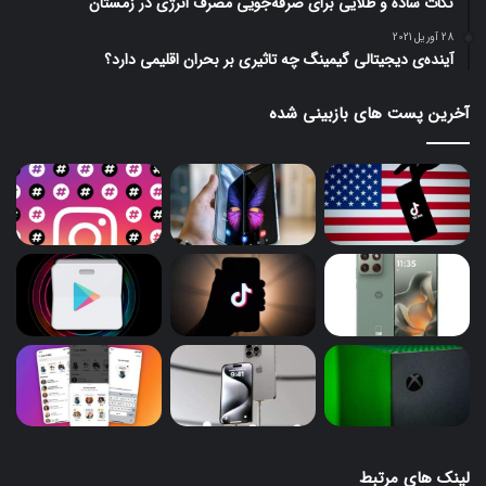
نکات ساده و طلایی برای صرفه‌جویی مصرف انرژی در زمستان
مقایسه حداقل مزد کارگری و کارمندی
28 آوریل 2021
آینده‌ی دیجیتالی گیمینگ چه تاثیری بر بحران اقلیمی دارد؟
دستمزد کارگران امسال بین ۲۲ تا ۳۵.۳ درصد افزایش پیدا کرده
است. حداقل دستمزد شامل رشد ۳۵.۳ درصدی می‌شود و رشد سایر
آخرین پست های بازبینی شده
سطوح نباید زیر ۲۲ درصد باشد.
حقوق کارمندان دولت در سال ۱۴۰۳ با فرمولی خاص افزایش پیدا
می‌کند. کف حقوق بیشترین میزان رشد یعنی ۲۲ درصد را تجربه
می‌کند و در سایر سطوح با رشد ۱۸ درصدی حقوق کارمندان روبرو
هستیم. قانون حداقل‌ها را تعیین کرده و سقف حقوق کارگران و
کارمندان را به ترتیب ۵۰ و ۷۰ میلیون تومان تعیین کرده است.
سقف حقوق کارمندان و مدیران ۷۰ میلیون تومان است، ولی سقف
حقوق کارگران، تنها برای کارگران شاغل در نهادهای عمومی و
شرکت‌های وابسته به صندوق‌های بیمه‌ای با رقم ۵۰ میلیون تومان
تعیین شده و باقی کارگران می‌توانند در مورد سقف حقوق با کارفرما
توافق کنند.
لینک های مرتبط