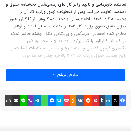
نماینده کارفرمایی و تایید وزیر کار برای رسمی‌شدن بخشنامه حقوق و
دستمزد کفایت می‌کند، پس از تعطیلات نوروز وزارت کار آن را
بخشنامه کرد. ضعف اطلاع‌رسانی باعث شده گروهی از کارگران هنوز
میزان دقیق حقوق وزارت کار ۱۴۰۳ را ندانند یا میان اعداد و ارقام
مطرح شده احساس سردرگمی و پریشانی کنند. نوشته حاضر کمک
می‌کند ابر غبارآلود را کنار بزنید و به‌مدد چند محاسبه شیرین،
یک‌سری فرمول قدیمی و البته شرح و تفسیر اصطلاحات کسالت‌بار
رایج بفهمید حقوق وزارت کار ۱۴۰۳ بالاخره چقدر خواهد بود.
پایه حقوق ۱۴۰۳ کارگران چقدر است؟
نمایش بیشتر
فرارو در گزارشی نوشت: حقوق کارگران از اجزا مختلفی تشکیل
می‌شود. مهمترین بخش برای محاسبه و اعلام حقوق وزارت کار ۱۴۰۳،
فیسبوک
ایکس
لینکداین
تامبلر
پینتریست
Reddit
VKontakte
Odnoklassniki
پاکت
اسکایپ
مسنجر
واتس آپ
تلگرام
وایبر
لاین
اشتراک گذاری با ایمیل
چاپ
پایه حقوق پرداختی است که البته نباید با حداقل حقوق اشتباه گرفته
شود.
حقوق وزارت کار ۱۴۰۳ در قدم نخست براساس پایه حقوق محاسبه و
اعلام می‌شود، ولی کارفرما موظف است در پایان مراحل، سایر مزایا از