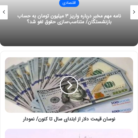
اقتصادی
مجله خبری mydtc
نامه مهم مخبر درباره واریز ۳ میلیون تومان به حساب
بازنشستگان/ متناسب‌سازی حقوق لغو شد؟
بنزین
ن
و
س
ا
ن
ق
ی
م
ت
نوسان قیمت دلار از ابتدای سال تا کنون/ نمودار
د
ل
ا
پ