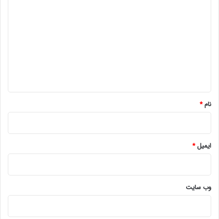
ی
د
گ
ا
ه
*
نام
*
ایمیل
*
وب‌ سایت