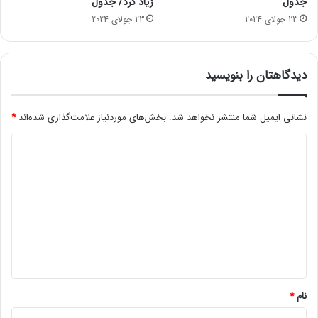
ر
جدول
زیاد کرد/ جدول
معلم
ا
23 جولای 2024
23 جولای 2024
ر
ز
ه
دیدگاهتان را بنویسید
ا
ی
د
نشانی ایمیل شما منتشر نخواهد شد.
بخش‌های موردنیاز علامت‌گذاری شده‌اند
*
ی
ج
د
ی
ت
ی
ا
د
ل
گ
!
ا
ه
*
نام
*