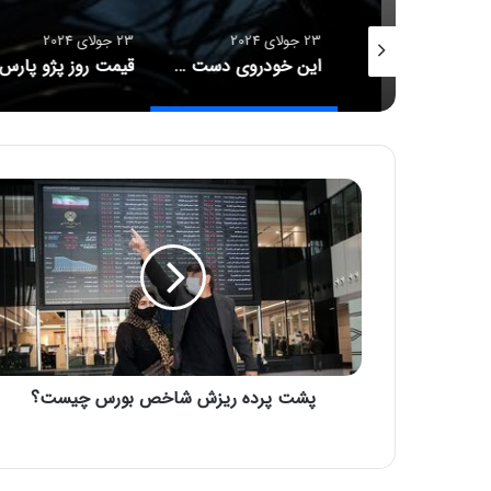
23 جولای 2024
23 جولای 2024
نامه مهم مخبر درباره واریز ۳ میلیون تومان به حساب بازنشستگان/ متناسب‌سازی حقوق لغو شد؟
این خودروی دست دوم ۱۵ میلیارد تومان قیمت دارد!
پ
ش
ت
پ
ر
د
ه
ر
ی
پشت پرده ریزش شاخص بورس چیست؟
ز
ش
ش
ا
خ