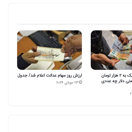
خ
ر
ی
د
ا
ر
ا
ن
خ
و
د
ر
قیمت دلار نزدیک به ۲ هزار تومان
ارزش روز سهام عدالت اعلام شد/ جدول
و
تی دلار چه عددی
23 جولای 2024
/
ع
ل
ی‌
آ
ب
ا
د