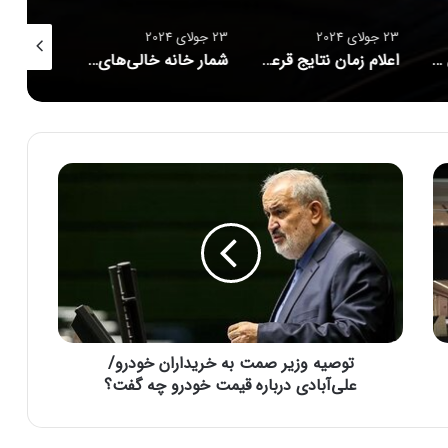
23 جولای 2024
23 جولای 2024
23 جولای 2024
قیمت روز پژو پارس / این مدل پژو پارس ۶۴۰ میلیون تومان شد!
اعلام زمان نتایج قرعه‌کشی خودروهای وارداتی
شمار خانه خالی‌های تهران اعلام شد/ این تعداد مالیات دادند
ت
و
ص
ی
ه
و
ز
ی
ر
توصیه وزیر صمت به خریداران خودرو/
ص
م
علی‌آبادی درباره قیمت خودرو چه گفت؟
ت
ب
ه