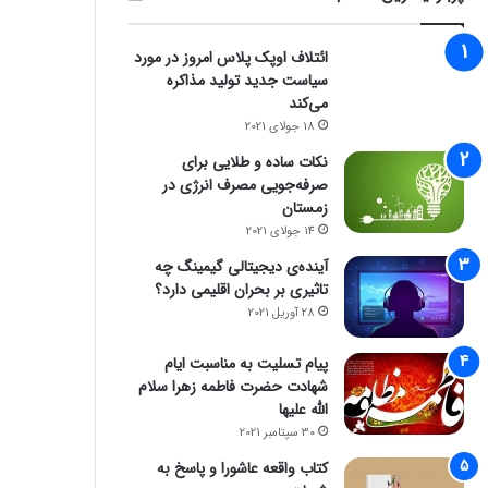
ائتلاف اوپک پلاس امروز در مورد
سیاست جدید تولید مذاکره
می‌کند
18 جولای 2021
نکات ساده و طلایی برای
صرفه‌جویی مصرف انرژی در
زمستان
14 جولای 2021
آینده‌ی دیجیتالی گیمینگ چه
تاثیری بر بحران اقلیمی دارد؟
28 آوریل 2021
پیام تسلیت به مناسبت ایام
شهادت حضرت فاطمه زهرا سلام
الله علیها
30 سپتامبر 2021
کتاب واقعه عاشورا و پاسخ به