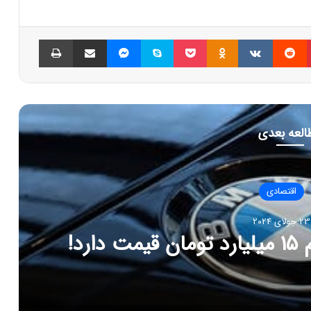
پینتریست
Reddit
VKontakte
Odnoklassniki
پاکت
اسکایپ
مسنجر
اشتراک گذاری با ایمیل
چاپ
العه بعدی
اقتصادی
202