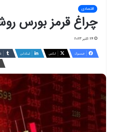
اقتصادی
چراغ قرمز بورس رو
24 اکتبر 2023
فیسبوک
ایکس
لینکداین
تا