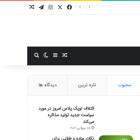
فیسبوک
ایکس
اینستاگرام
تلگرام
نوشته تصادفی
سایدبار
نوشته تصادفی
تغییر پوسته
جستجو برای
محبوب
تازه ترین
دیدگاه ها
ائتلاف اوپک پلاس امروز در مورد
سیاست جدید تولید مذاکره
می‌کند
18 جولای 2021
نکات ساده و طلایی برای