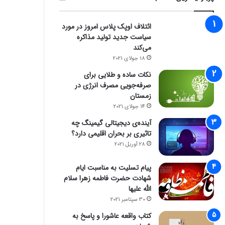
ائتلاف اوپک پلاس امروز در مورد
سیاست جدید تولید مذاکره
می‌کند
18 جولای 2021
نکات ساده و طلایی برای
صرفه‌جویی مصرف انرژی در
زمستان
14 جولای 2021
آینده‌ی دیجیتالی گیمینگ چه
تاثیری بر بحران اقلیمی دارد؟
28 آوریل 2021
پیام تسلیت به مناسبت ایام
شهادت حضرت فاطمه زهرا سلام
الله علیها
30 سپتامبر 2021
کتاب واقعه عاشورا و پاسخ به