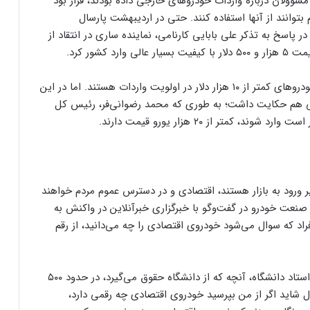
وولان درباره واردات خودروهای خارجی داده بودند، قرار بود
توانند از آنها استفاده کنند. حتی در اردیبهشت پارسال
اسخ به تذکر علی بابایی کارنامی، نماینده ساری در انتقاد از
کشور کرد.
مقامات ارشد وزارت صنعت نیز بارها تاکید داشتند که خودروهای کمتر از ۱۰ هزار دلار در اولویت واردات هستند. اما در این
ا از واردات خودروهای ۲۰ هزار یورویی هم حکایت داشت؛ به طوری که محمد رضوانی‌فر، رئیس کل
تر از ۲۰ هزار یورو قیمت دارند.
ر ورود به بازار هستند، اقتصادی و در دسترس عموم مردم خواهند
ت خودرو در گفت‌وگو با خبرگزاری خبرآنلاین در واکنش به
اد که سوال می‌شود خودروی اقتصادی را چه می‌دانید، از رقم
وی می‌افزاید: نکته ظریف این‌جاست که مثلا حتی یک استاد دانشگاه، آنچه که از دانشگاه حقوق می‌گیرد، در حدود ۵۰۰
 مثال شاید اگر از من بپرسید خودروی اقتصادی چه رقمی دارد،