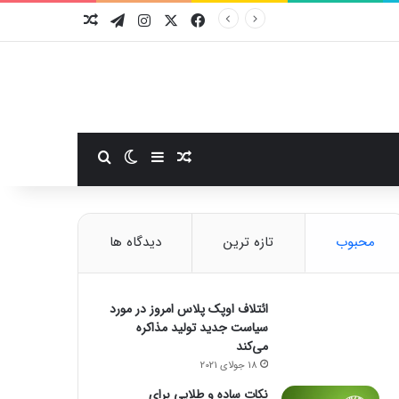
فیسبوک
ایکس
اینستاگرام
تلگرام
نوشته تصادفی
سایدبار
نوشته تصادفی
تغییر پوسته
جستجو برای
محبوب
تازه ترین
دیدگاه ها
ائتلاف اوپک پلاس امروز در مورد
سیاست جدید تولید مذاکره
می‌کند
18 جولای 2021
نکات ساده و طلایی برای