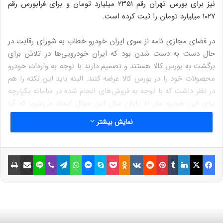
نیز برای بورس تهران رقم ۲۳۵۱ میلیارد تومان و برای فرابورس رقم
۱۰۲۷ میلیارد تومان را ثبت کرده است.
در فضای مجازی نامه از سوی ایران خودرو خطاب به شورای رقابت در
حال دست به دست شدن بود که ایران خودرویی‌ها در تلاش برای
برگشت به بورس کالا هستند و تصمیم دارند با توجه به واردات خودرو
محصولات خود را در بورس کالا عرضه کنند. البته باید این نکته را هم
در نظر داشت که با توجه به فروش‌های انجام شده در سامانه یکپارچه
برای این خودرو ساز تا پایان سال این سوال ایجاد می‌شود که آیا
ایران خودرو توان عرضه محصولات عرضه شده (محصولات مازاد)
نمایش بیشتر
سامانه یکپارچه فروش خودرو را دارد و یا تنها به چند محصول با تیراژ
پایین و قیمت بالا اکتفا می‌کند؟
فیسبوک
ایکس
لینکداین
تامبلر
پینتریست
Reddit
VKontakte
Odnoklassniki
پاکت
اسکایپ
مسنجر
واتس آپ
تلگرام
وایبر
لاین
اشتراک گذاری با ایمیل
چاپ
در جریان نشت علنی روز چهارشنبه در مجلس قیمت گذاری دستوری
در سال‌های برنامه ممنوع شد و مجتبی توانگر در صفحه شخصی خود
این طور نوشت که مجلس امروز قیمت‌گذاری دستوری را در سال‌های
برنامه ممنوع کرد.