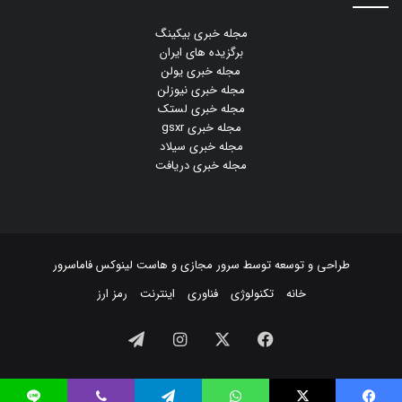
مجله خبری بیکینگ
برگزیده های ایران
مجله خبری یولن
مجله خبری نیوزلن
مجله خبری لستک
مجله خبری gsxr
مجله خبری سیلاد
مجله خبری دریافت
طراحی و توسعه توسط
سرور مجازی
و
هاست لینوکس
فاماسرور
خانه
تکنولوژی
فناوری
اینترنت
رمز ارز
فیسبوک
ایکس
اینستاگرام
تلگرام