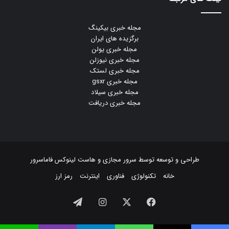
مجله خبری بیکینگ
برگزیده های ایران
مجله خبری یولن
مجله خبری نیوزلن
مجله خبری لستک
مجله خبری gsxr
مجله خبری سیلاد
مجله خبری دریافت
طراحی و توسعه توسط
سرور مجازی
و
هاست لینوکس
فاماسرور
خانه
تکنولوژی
فناوری
اینترنت
رمز ارز
فیسبوک
ایکس
اینستاگرام
تلگرام