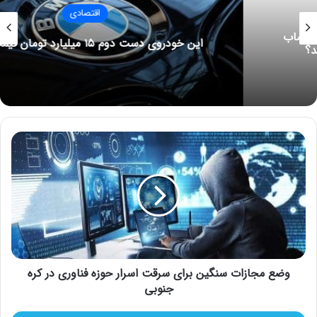
اقتصادی
30 می 2022
کرونا در ایران تمام نشده است/
این خودروی دست دوم ۱۵ میلیارد تومان قیمت دارد!
خطر جهش سویه جدید در
کشورهای دیگر
6 ژوئن 2022
و
جدول زیز دربردارنده حباب انواع قطعات سکه است و میزان ریزش
ض
این حباب را در بیست و هفتمین روز شهریور نشان می‌دهد. بر این
ع
م
اساس ریسک خرید سکه تمام بهار آزادی طرح امامی بسیار بالاست.
ج
ا
ز
ا
ت
وضع مجازات سنگین برای سرقت اسرار حوزه فناوری در کره
س
ن
جنوبی
گ