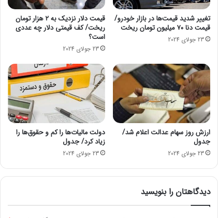
و
ن
ر
س
تغییر شدید قیمت‌ها در بازار خودرو/
قیمت دلار نزدیک به ۲ هزار تومان
ی
قیمت دنا ۷۰ میلیون تومان ریخت
ریخت/ کف قیمتی دلار چه عددی
ا
است؟
د
ل
23 جولای 2024
ر
ر
23 جولای 2024
ک
و
ر
ز
ه
ت
ج
و
ن
ل
و
د
ب
خ
ی
و
ارزش روز سهام عدالت اعلام شد/
دولت مالیات‌ها را کم و حقوق‌ها را
د
جدول
زیاد کرد/ جدول
ا
23 جولای 2024
23 جولای 2024
ی
ن
ت
دیدگاهتان را بنویسید
ر
ن
ت