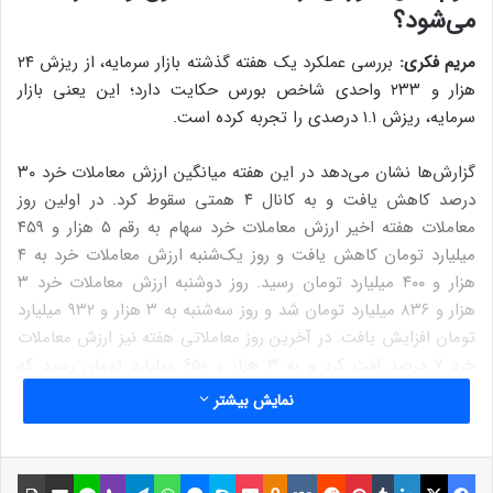
می‌شود؟
مریم فکری:
بررسی عملکرد یک هفته گذشته بازار سرمایه، از ریزش ۲۴
هزار و ۲۳۳ واحدی شاخص بورس حکایت دارد؛ این یعنی بازار
سرمایه، ریزش ۱.۱ درصدی را تجربه کرده است.
گزارش‌ها نشان می‌دهد در این هفته میانگین ارزش معاملات خرد ۳۰
درصد کاهش یافت و به کانال ۴ همتی سقوط کرد. در اولین روز
معاملات هفته اخیر ارزش معاملات خرد سهام به رقم ۵ هزار و ۴۵۹
میلیارد تومان کاهش یافت و روز یک‌شنبه ارزش معاملات خرد به ۴
هزار و ۴۰۰ میلیارد تومان رسید. روز دوشنبه ارزش معاملات خرد ۳
هزار و ۸۳۶ میلیارد تومان شد و روز سه‌شنبه به ۳ هزار و ۹۳۲ میلیارد
تومان افزایش یافت. در آخرین روز معاملاتی هفته نیز ارزش معاملات
خرد ۷ درصد افت کرد و به ۳ هزار و ۶۵۰ میلیارد تومان رسید که
کمترین رقم در شهریور ماه است. میانگین ارزش معاملات خرد بورس
نمایش بیشتر
در هفته اخیر ۴ هزار و ۲۵۵ میلیارد تومان بود که نسبت به رقم ۶ هزار
و ۱۳۰ میلیاردی هفته پیشین، افت ۳۰ درصدی داشته است.
فیسبوک
ایکس
لینکداین
تامبلر
پینتریست
Reddit
VKontakte
Odnoklassniki
پاکت
اسکایپ
مسنجر
واتس آپ
تلگرام
وایبر
لاین
اشتراک گذاری با ایمیل
چاپ