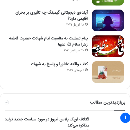
حتما بخوانید :
خبر مهم بنزینی وزارت نفت/ رکورد مصرف بنزین
آینده‌ی دیجیتالی گیمینگ چه تاثیری بر بحران
شکسته شد
اقلیمی دارد؟
28 آوریل 2021
مجله خبری mydtc
پیام تسلیت به مناسبت ایام شهادت حضرت فاطمه
زهرا سلام الله علیها
بورس تهران
30 سپتامبر 2021
کتاب واقعه عاشورا و پاسخ به شبهات
9 جولای 2021
پربازدیدترین مطالب
ائتلاف اوپک پلاس امروز در مورد سیاست جدید تولید
مذاکره می‌کند