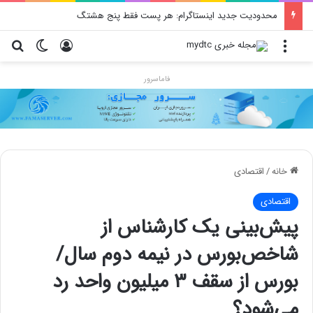
Moto X70 Air Pro؛ گوشی فوق بارک با دوربین سه‌گانه و رقیب آیفون ایر
منو
ورود
تغییر پو
جس
فاماسرور
خانه
/
اقتصادی
اقتصادی
پیش‌بینی یک کارشناس از
شاخص‌بورس در نیمه دوم سال/
بورس از سقف ۳ میلیون واحد رد
می‌شود؟