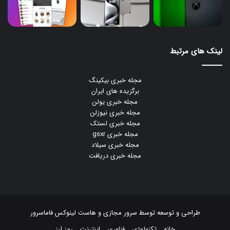
لینک های مرتبط
مجله خبری بیکینگ
برگزیده های ایران
مجله خبری یولن
مجله خبری نیوزلن
مجله خبری لستک
مجله خبری gsxr
مجله خبری سیلاد
مجله خبری دریافت
طراحی و توسعه توسط
سرور مجازی
و
هاست لینوکس
فاماسرور
خانه
تکنولوژی
فناوری
اینترنت
رمز ارز