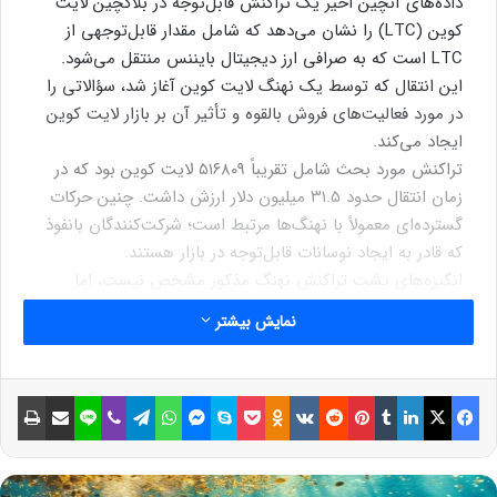
داده‌های آنچین اخیر یک تراکنش قابل‌توجه در بلاکچین لایت
کوین (LTC) را نشان می‌دهد که شامل مقدار قابل‌توجهی از
LTC است که به صرافی ارز دیجیتال بایننس منتقل می‌شود.
این انتقال که توسط یک نهنگ لایت کوین آغاز شد، سؤالاتی را
در مورد فعالیت‌های فروش بالقوه و تأثیر آن‌ بر بازار لایت کوین
ایجاد می‌کند.
تراکنش مورد بحث شامل تقریباً ۵۱۶۸۰۹ لایت کوین بود که در
زمان انتقال حدود ۳۱.۵ میلیون دلار ارزش داشت. چنین حرکات
گسترده‌ای معمولاً با نهنگ‌ها مرتبط است؛ شرکت‌کنندگان بانفوذ
که قادر به ایجاد نوسانات قابل‌توجه در بازار هستند.
انگیزه‌های پشت تراکنش نهنگ مذکور مشخص نیست، اما
می‌تواند پیامدهایی بر احساسات بازار نسبت به لایت کوین
نمایش بیشتر
داشته باشد. این انتقال از یک کیف پول ناشناخته سرچشمه
می‌گیرد که نشان می‌دهد به هیچ صرافی متمرکزی، احتمالاً کیف
پول شخصی نهنگ، متصل نبوده است. وجوه بین دو مقصد
فیسبوک
ایکس
لینکداین
تامبلر
پینتریست
Reddit
VKontakte
Odnoklassniki
پاکت
اسکایپ
مسنجر
واتس آپ
تلگرام
وایبر
لاین
اشتراک گذاری با ایمیل
چاپ
تقسیم شد، یکی به سمت صرافی بایننس و دیگری به یک کیف
پول ناشناس دیگر. هدف از انتقال دوم نامشخص است و احتمالاً
برای معامله همتا به همتا یا مدیریت کیف پول بوده است.