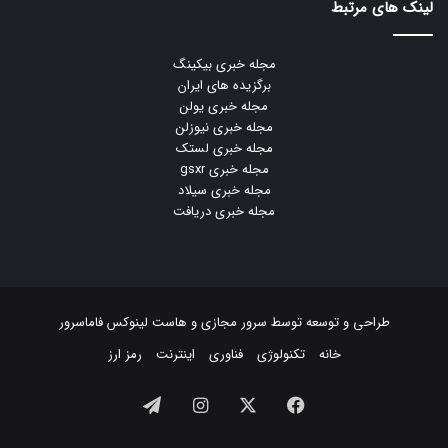
لینک های مرتبط
مجله خبری بیکینگ
برگزیده های ایران
مجله خبری یولن
مجله خبری نیوزلن
مجله خبری لستک
مجله خبری gsxr
مجله خبری سیلاد
مجله خبری دریافت
طراحی و توسعه توسط
سرور مجازی
و
هاست لینوکس
فاماسرور
خانه
تکنولوژی
فناوری
اینترنت
رمز ارز
فیسبوک
ایکس
اینستاگرام
تلگرام