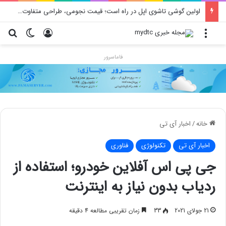
اولین گوشی تاشوی اپل در راه است؛ قیمت نجومی، طراحی متفاوت و زمان رونمایی احتمالی
منو
ورود
تغییر پو
جس
فاماسرور
خانه
/
اخبار آی تی
اخبار آی تی
تکنولوژی
فناوری
جی پی اس آفلاین خودرو؛ استفاده از
ردیاب بدون نیاز به اینترنت
21 جولای 2021
33
زمان تقریبی مطالعه 4 دقیقه