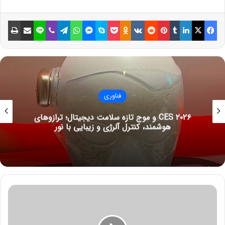
همه اطلاعات ارسالی جی‌پی‌اس‌ به ماهواره‌ها دریافت شده و قابل
فیسبوک
ایکس
لینکداین
تامبلر
پینتریست
Reddit
VKontakte
Odnoklassniki
پاکت
اسکایپ
مسنجر
واتس آپ
تلگرام
وایبر
لاین
اشتراک گذاری با ایمیل
چاپ
آنالیز است. بنابراین منظور از جی‌پی‌اس قطعه الکترونیکی و
پیشرفته‌ای است که قابلیت مبادله سیگنال‌های ماهوره‌ای را دارد. با
همین روش هر جا که جی‌پی‌اس قرار داشته باشد، ماهواره‌ها موقعیت
آن را تشخیص داده و اطلاعات را به زمین مخابره می‌کنند.
فناوری
نوشته های مشابه
CES ۲۰۲۶ و موج تازه سلامت دیجیتال؛ ترازوهای
استفاده از دکمه تماس در مسنجر
هوشمند، کنترل آلرژی و زیبایی با نور
متا آسان‌تر شد
6 ژوئن 2022
از کجا بفهمیم هدفون شارژ شده است؟
6 سپتامبر 2021
و
ا
ر
د