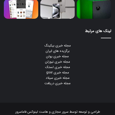
لینک های مرتبط
مجله خبری بیکینگ
برگزیده های ایران
مجله خبری یولن
مجله خبری نیوزلن
مجله خبری لستک
مجله خبری gsxr
مجله خبری سیلاد
مجله خبری دریافت
طراحی و توسعه توسط
سرور مجازی
و
هاست لینوکس
فاماسرور