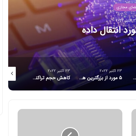
ضای مجازی
بر 2022
د انتقال داده
23 اکتبر 2022
23 اکتبر 2022
23 اکتبر 2022
۱۶ برنامه آلوده از گوگل پلی پاک شدند
۵ مورد از بزرگترین هک‌های تاریخ امنیت سایبری/ حلقه ازدواج هوشمندی که مراقب شماست/ احتمال بازبینی امنیتی آمریکا از قرارداد ماسک برای خرید توییتر
کاهش حجم تراکنش‌ توکن‌های متاورس
آ
غ
ا
ز