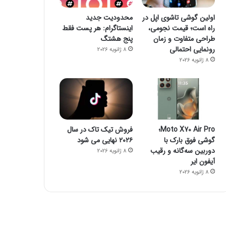
فضای مجازی
اولین گوشی تاشوی اپل در
محدودیت جدید
راه است؛ قیمت نجومی،
اینستاگرام: هر پست فقط
23 اکتبر 2022
طراحی متفاوت و زمان
پنج هشتگ
۱۶ برنامه آلوده از گوگل پلی پاک شدند
رونمایی احتمالی
8 ژانویه 2026
8 ژانویه 2026
23 اکتبر 2022
23 اکتبر 2022
جیمز وب از توده اسرار آمیز تصویربرداری کرد
چگونه یک گوشی هوشمند می‌تواند خطر مرگ شما را پیش بینی کند؟
چگونه فالوئرهای جعلی را شناسایی کنیم؟
Moto X70 Air Pro؛
فروش تیک تاک در سال
گوشی فوق بارک با
۲۰۲۶ نهایی می شود
دوربین سه‌گانه و رقیب
8 ژانویه 2026
آیفون ایر
8 ژانویه 2026