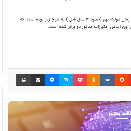
گفتنی است، جدول مصوب امتیازات فوق العاده ویژه در زمان دولت نهم (حدود 12 سال قبل ) به شرح زیر بوده است که
ر این اساس امتیازات مذکور دو برابر شده است.
پینتریست
Reddit
VKontakte
Odnoklassniki
پاکت
اسکایپ
مسنجر
اشتراک گذاری با ایمیل
چاپ
العه بعدی