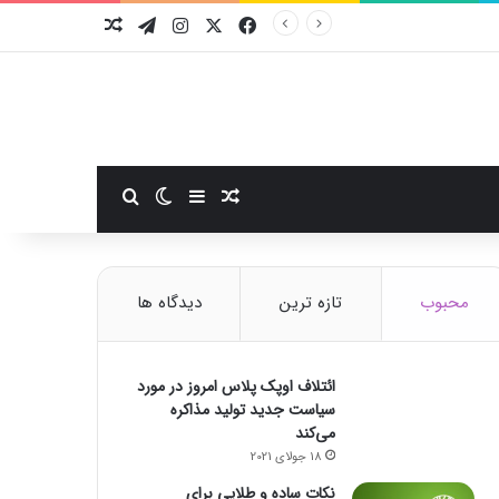
فیسبوک
ایکس
اینستاگرام
تلگرام
نوشته تصادفی
سایدبار
نوشته تصادفی
تغییر پوسته
جستجو برای
محبوب
تازه ترین
دیدگاه ها
ائتلاف اوپک پلاس امروز در مورد
سیاست جدید تولید مذاکره
می‌کند
18 جولای 2021
نکات ساده و طلایی برای