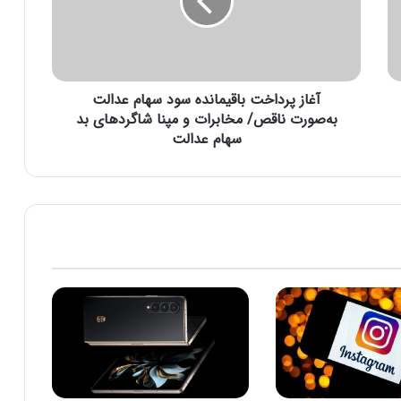
پ
ر
د
ا
خ
آغاز پرداخت باقیمانده سود سهام عدالت
ت
ب
به‌صورت ناقص/ مخابرات و مپنا شاگردهای بد
ا
سهام عدالت
ق
ی
م
ا
ن
د
ه
س
و
د
س
ه
ا
م