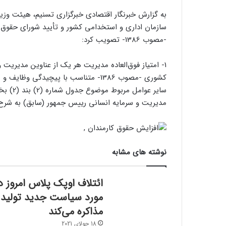
-مصوب 1386- تصویب کرد:
کشوری -مصوب 1386- متناسب با پیچید
مدیریت و سرمایه انسانی رییس جمهور (سابق) به شرح
نوشته های مشابه
ائتلاف اوپک پلاس امروز د
مورد سیاست جدید تولید
مذاکره می‌کند
18 جولای 2021