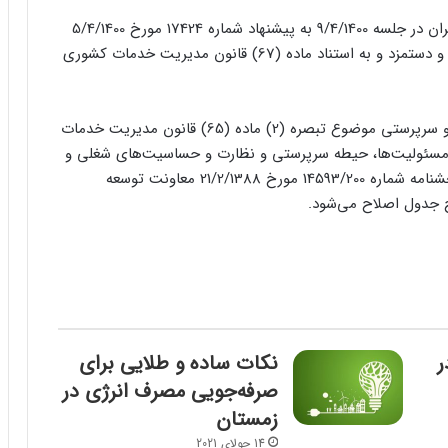
به گزارش خبرنگار اقتصادی خبرگزاری تسنیم، هیئت وزیران در جلسه 9/4/1400 به پیشنهاد شماره 17424 مورخ 5/4/1400
سازمان اداری و استخدامی کشور و تأیید شورای حقوق و دستمزد و به استناد ماده (67) قانون مدیریت خدمات کشوری
1- امتیاز فوق‌العاده مدیریت هر یک از عناوین مدیریت و سرپرستی موضوع تبصره (2) ماده (65) قانون مدیریت خدمات
گی وظایف و مسئولیت‌ها، حیطه سرپرستی و نظارت و حساسیت‌های شغلی و
سایر عوامل مربوط موضوع جدول شماره (2) بند (2) بخشنامه شماره 14593/200 مورخ 21/2/1388 معاونت توسعه
 جدول اصلاح می‌شود.
ر
نکات ساده و طلایی برای
صرفه‌جویی مصرف انرژی در
زمستان
14 جولای 2021