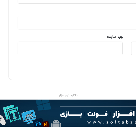
ا
ت
و
م
پ
ن
وب‌ سایت
ا
ش
ا
گ
ر
د
ه
ا
ی
دانلود نرم افزار
ب
د
س
ه
ا
م