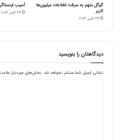
گوگل متهم به سرقت اطلاعات میلیون‌ها
آسیب اینستاگرام
آ
کاربر
و
23 اکتبر 2022
23 اکتبر 2022
ر
ی
د
ر
پ
ا
دیدگاهتان را بنویسید
ر
ک
ش
نشانی ایمیل شما منتشر نخواهد شد.
بخش‌های موردنیاز علامت‌
ه
د
ی
د
ی
ب
د
ه
ش
گ
ت
ا
ی
ه