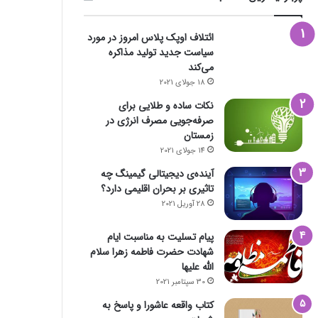
ائتلاف اوپک پلاس امروز در مورد
سیاست جدید تولید مذاکره
می‌کند
18 جولای 2021
نکات ساده و طلایی برای
صرفه‌جویی مصرف انرژی در
زمستان
14 جولای 2021
آینده‌ی دیجیتالی گیمینگ چه
تاثیری بر بحران اقلیمی دارد؟
28 آوریل 2021
پیام تسلیت به مناسبت ایام
شهادت حضرت فاطمه زهرا سلام
الله علیها
30 سپتامبر 2021
کتاب واقعه عاشورا و پاسخ به