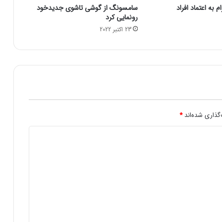
 به اعتماد افراد
سامسونگ از گوشی تاشوی جدیدخود
ع
رونمایی کرد
د
23 اکتبر 2022
ا
ل
ت
ب
ه‌
ص
و
ر
ت
گذاری شده‌اند
*
ن
ا
ق
ص
/
م
خ
ا
ب
ر