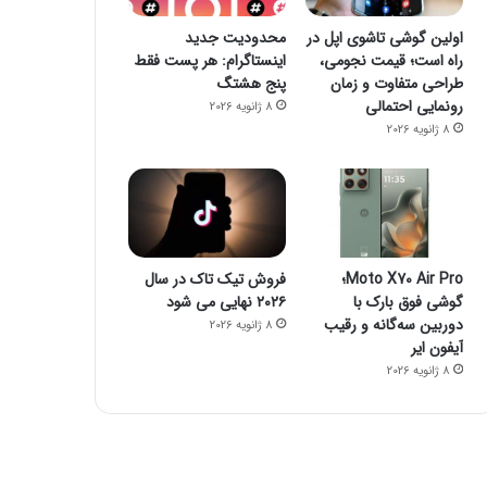
۱۶ برنامه آلوده از گوگل پلی پاک شدند
اولین گوشی تاشوی اپل در
محدودیت جدید
راه است؛ قیمت نجومی،
اینستاگرام: هر پست فقط
طراحی متفاوت و زمان
پنج هشتگ
رونمایی احتمالی
8 ژانویه 2026
8 ژانویه 2026
23 اکتبر 2022
23 اکتبر 2022
جیمز وب از توده اسرار آمیز تصویربرداری کرد
چگونه یک گوشی هوشمند می‌تواند خطر مرگ شما را پیش بینی کند؟
چگونه فالوئرهای جعلی را ش
Moto X70 Air Pro؛
فروش تیک تاک در سال
گوشی فوق بارک با
۲۰۲۶ نهایی می شود
دوربین سه‌گانه و رقیب
8 ژانویه 2026
آیفون ایر
8 ژانویه 2026