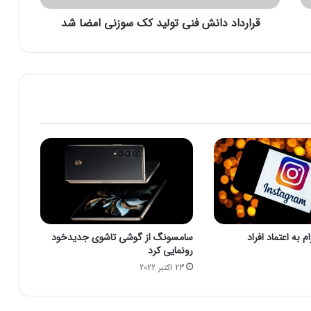
ا
قرارداد دانش فنی تولید کک سوزنی امضا شد
ن
ش
ف
ن
ی
ت
و
ل
ی
د
ک
ک
س
و
ز
 به اعتماد افراد
سامسونگ از گوشی تاشوی جدیدخود
ن
رونمایی کرد
ی
23 اکتبر 2022
ا
م
ض