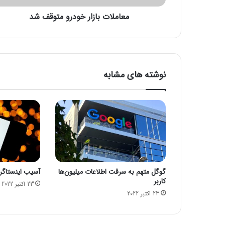
ا
معاملات بازار خودرو متوقف شد
ز
ا
ر
خ
و
د
نوشته های مشابه
ر
و
م
ت
و
ق
ف
ش
د
گوگل متهم به سرقت اطلاعات میلیون‌ها
آسیب اینستاگرام
کاربر
23 اکتبر 2022
23 اکتبر 2022