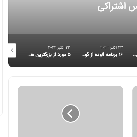
شکست رکورد انتقال داده
23 اکتبر 2022
23 اکتبر 2022
23 اکتبر 2022
۱۶ برنامه آلوده از گوگل پلی پاک شدند
۵ مورد از بزرگترین هک‌های تاریخ امنیت سایبری/ حلقه ازدواج هوشمندی که مراقب شماست/ احتمال بازبینی امنیتی آمریکا از قرارداد ماسک برای خرید توییتر
کاهش حجم تراکنش‌ توکن‌های متاورس
ق
ر
ا
ر
د
ا
د
د