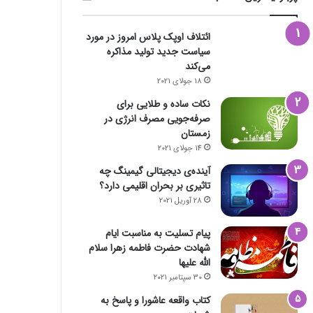
ائتلاف اوپک پلاس امروز در مورد
سیاست جدید تولید مذاکره
می‌کند
18 جولای 2021
نکات ساده و طلایی برای
صرفه‌جویی مصرف انرژی در
زمستان
14 جولای 2021
آینده‌ی دیجیتالی گیمینگ چه
تاثیری بر بحران اقلیمی دارد؟
28 آوریل 2021
پیام تسلیت به مناسبت ایام
شهادت حضرت فاطمه زهرا سلام
الله علیها
30 سپتامبر 2021
کتاب واقعه عاشورا و پاسخ به