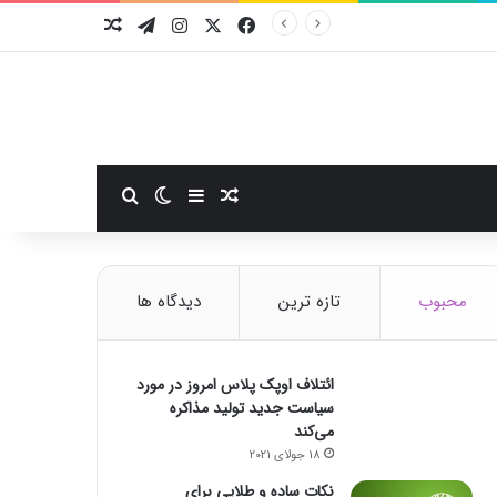
فیسبوک
ایکس
اینستاگرام
تلگرام
نوشته تصادفی
سایدبار
نوشته تصادفی
تغییر پوسته
جستجو برای
محبوب
تازه ترین
دیدگاه ها
ائتلاف اوپک پلاس امروز در مورد
سیاست جدید تولید مذاکره
می‌کند
18 جولای 2021
نکات ساده و طلایی برای