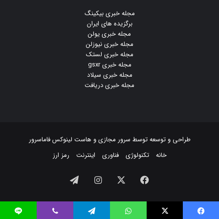
مجله خبری بیکینگ
برگزیده های ایران
مجله خبری یولن
مجله خبری نیوزلن
مجله خبری لستک
مجله خبری gsxr
مجله خبری سیلاد
مجله خبری دریافت
طراحی و توسعه توسط
سرور مجازی
و
هاست لینوکس
فاماسرور
خانه
تکنولوژی
فناوری
اینترنت
رمز ارز
فیسبوک
ایکس
اینستاگرام
تلگرام