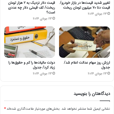
ا
تغییر شدید قیمت‌ها در بازار خودرو/
قیمت دلار نزدیک به ۲ هزار تومان
ل
قیمت دنا ۷۰ میلیون تومان ریخت
ریخت/ کف قیمتی دلار چه عددی
م
ا
است؟
ک
د
23 جولای 2024
ر
ی
23 جولای 2024
د
چ
ی
س
ت
؟
ارزش روز سهام عدالت اعلام شد/
دولت مالیات‌ها را کم و حقوق‌ها را
جدول
زیاد کرد/ جدول
23 جولای 2024
23 جولای 2024
دیدگاهتان را بنویسید
نشانی ایمیل شما منتشر نخواهد شد.
بخش‌های موردنیاز علامت‌گذاری شده‌اند
*