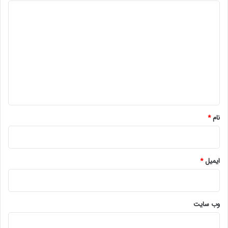
د
ی
د
گ
ا
ه
*
نام
*
ایمیل
*
وب‌ سایت