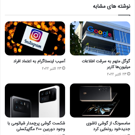
ی
ر
نوشته های مشابه
ی‌
8
ه
.
ا
8
ی
د
م
ر
ن
ص
ا
د
س
ش
ب
د
گوگل متهم به سرقت اطلاعات
آسیب اینستاگرام به اعتماد افراد
ی
میلیون‌ها کاربر
23 اکتبر 2022
ب
23 اکتبر 2022
ر
ا
ی
ص
ن
ع
ت
آ
سامسونگ از گوشی تاشوی
شکست گوشی پرچمدار شیائومی با
ب
جدیدخود رونمایی کرد
وجود دوربین ۲۰۰ مگاپیکسلی
و