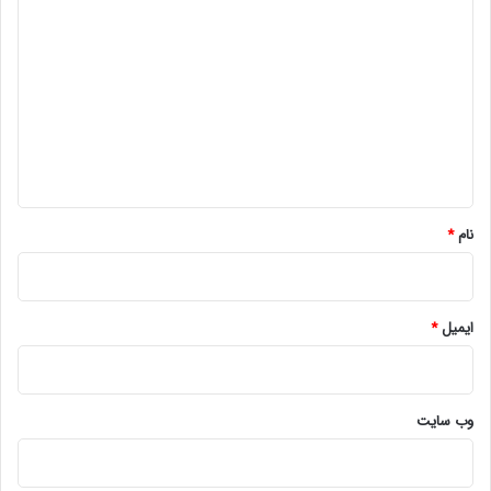
ی
د
گ
ا
ه
*
نام
*
ایمیل
*
وب‌ سایت