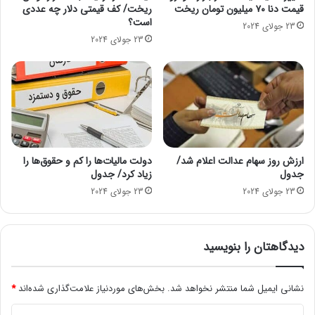
قیمت دنا ۷۰ میلیون تومان ریخت
ریخت/ کف قیمتی دلار چه عددی
ض
د
است؟
ی
ر
23 جولای 2024
ا
ن
23 جولای 2024
ن
ق
ب
د
ا
ی
ی
ن
د
گ
ث
ی
ب
ل
ت
ا
ارزش روز سهام عدالت اعلام شد/
دولت مالیات‌ها را کم و حقوق‌ها را
ن
ز
جدول
زیاد کرد/ جدول
ا
م
23 جولای 2024
23 جولای 2024
م
ا
ک
س
ن
ت
دیدگاهتان را بنویسید
ن
؟
د
؟
نشانی ایمیل شما منتشر نخواهد شد.
بخش‌های موردنیاز علامت‌گذاری شده‌اند
*
د