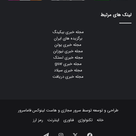
لینک های مرتبط
مجله خبری بیکینگ
برگزیده های ایران
مجله خبری یولن
مجله خبری نیوزلن
مجله خبری لستک
مجله خبری gsxr
مجله خبری سیلاد
مجله خبری دریافت
طراحی و توسعه توسط
سرور مجازی
و
هاست لینوکس
فاماسرور
خانه
تکنولوژی
فناوری
اینترنت
رمز ارز
فیسبوک
ایکس
اینستاگرام
تلگرام