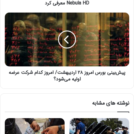
گ
Nebula HD معرفی کرد
ی
م
پ
ی
ی
ن
ش‌
گ
ب
ق
ی
د
ن
ر
ی
ت
ب
م
و
ن
پیش‌بینی بورس امروز ۲۸ اردیبهشت/ امروز کدام شرکت عرضه
ر
د
س
اولیه می‌شود؟
R
ا
O
م
G
ر
نوشته های مشابه
F
و
l
ز
o
۲
w
۸
X
ا