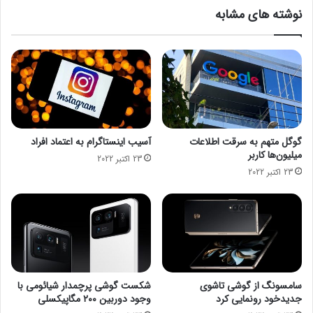
ا
و
نوشته های مشابه
ی
ب
انتهای پیام/
ت
ا
ب
ی
ه
ل
د
ج
ی
د
گ
ی
ر
د
ن
ی
گوگل متهم به سرقت اطلاعات
آسیب اینستاگرام به اعتماد افراد
ق
ب
میلیون‌ها کاربر
23 اکتبر 2022
ا
ا
23 اکتبر 2022
ط
د
ج
و
ه
ر
ا
ب
ن
ی
ا
ن
س
د
ت
و
سامسونگ از گوشی تاشوی
شکست گوشی پرچمدار شیائومی با
ط
جدیدخود رونمایی کرد
وجود دوربین ۲۰۰ مگاپیکسلی
ر