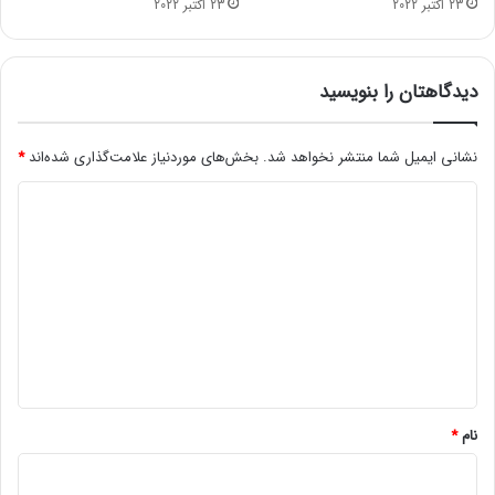
23 اکتبر 2022
23 اکتبر 2022
ف
ه
ج
د
دیدگاهتان را بنویسید
ا
ش
و
نشانی ایمیل شما منتشر نخواهد شد.
بخش‌های موردنیاز علامت‌گذاری شده‌اند
*
ن
د
د
ه
ی
ک
د
ا
ر
گ
م
ا
ی‌
ه
ک
ن
*
د
نام
*