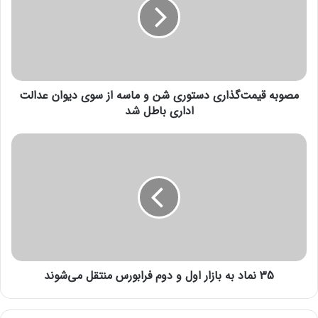
ب
ه
ق
ی
م
ت‌
مصوبه قیمت‌گذاری دستوری شن و ماسه از سوی دیوان عدالت
گ
ذ
اداری باطل شد
ا
ر
3
ی
5
د
ن
س
م
ت
ا
و
د
ر
ب
ی
ه
ش
ب
ن
35 نماد به بازار اول و دوم فرابورس منتقل می‌شوند
ا
و
ز
م
ا