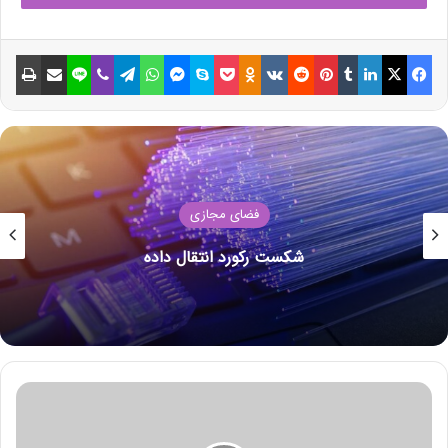
نوشته های مشابه
فیسبوک
ایکس
لینکداین
تامبلر
پینتریست
Reddit
VKontakte
Odnoklassniki
پاکت
اسکایپ
مسنجر
واتس آپ
تلگرام
وایبر
لاین
اشتراک گذاری با ایمیل
چاپ
ائتلاف اوپک پلاس امروز در مورد
سیاست جدید تولید مذاکره می‌کند
18 جولای 2021
نکات ساده و طلایی برای
صرفه‌جویی مصرف انرژی در زمستان
فضای مجازی
14 جولای 2021
۱۶ برنامه آلوده از گوگل پلی پاک شدند
انتهای پیام/
م
ص
و