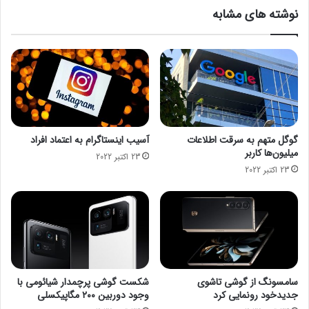
ا
ر
نوشته های مشابه
س
ا
ه
و
ا
ل
ز
و
س
د
و
و
ی
م
د
ف
ی
ر
گوگل متهم به سرقت اطلاعات
آسیب اینستاگرام به اعتماد افراد
و
ا
میلیون‌ها کاربر
23 اکتبر 2022
ا
ب
23 اکتبر 2022
ن
و
ع
ر
د
س
ا
م
ل
ن
ت
ت
ا
ق
د
ل
سامسونگ از گوشی تاشوی
شکست گوشی پرچمدار شیائومی با
ا
م
جدیدخود رونمایی کرد
وجود دوربین ۲۰۰ مگاپیکسلی
ر
ی‌