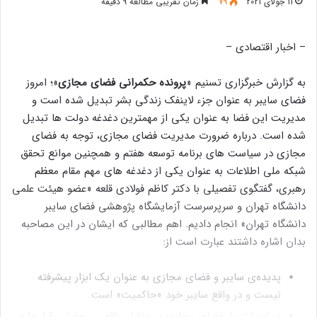
11 جولای 2021
79
زمان تقریبی مطالعه 9 دقیقه
– اخبار اقتصادی –
به گزارش خبرگزاری تسنیم «
پرونده حکمرانی فضای مجازی
»؛ امروز
فضای سایبر به عنوان جزء لاینفک زندگی بشر تبدیل شده است و
مدیریت این فضا به عنوان یکی از مهمترین دغدغه دولت ها تبدیل
شده است. درباره ضرورت مدیریت فضای مجازی، توجه به فضای
مجازی در سیاست های برنامه توسعه هفتم و همچنین موانع تحقق
شبکه ملی اطلاعات به عنوان یکی از دغدغه های مهم مقام معظم
رهبری، گفتگوی تفصیلی با دکتر کاظم فولادی قلعه «عضو هیئت علمی
دانشگاه تهران و سرپرسرست آزمایشگاه پژوهشی فضای سایبر
دانشگاه تهران» انجام دادیم. اهم مطالبی که ایشان در این مصاحبه
بدان اشاره داشتند عبارت است از:
پدیده‌ی سایبر و فضای مجازی به عنوان یک ابزار پیشرفته
نیست و در واقع سایبر خود «حاکمیت» است.
در ادبیات ما، فضای مجازی در مقابل واقعی و حقیقی قرار دارد