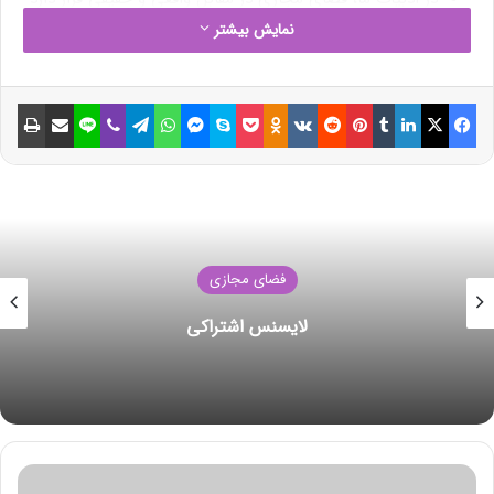
در صورتی که تلقی زبان انگلیسی از مفهوم virtual این چنین
نمایش بیشتر
نیست.
مفهوم مجازی شدیداً گرایش به مفهوم غیرواقعی بودن دارد و
فیسبوک
ایکس
لینکداین
تامبلر
پینتریست
Reddit
VKontakte
Odnoklassniki
پاکت
اسکایپ
مسنجر
واتس آپ
تلگرام
وایبر
لاین
اشتراک گذاری با ایمیل
چاپ
این چیزی است که منجر به سوء فهم شده است و بجای فضای
مجازی باید از فضای سایبر استفاده شود.
فضای ویرچوآل در امتداد فضای اکچوآل قرار دارد و در مجموع
همه‌چیز فضای سایبر، واقعی است.
وقتی ما سایبر را همان حاکمیت بدانیم، بدیهی است که قوی
شدن در این زمینه به معنای افزایش قدرت در همه‌ی شئون
فضای مجازی
حاکمیت است.
از مهمترین عوامل عدم تحقق شبکه ملی اطلاعات، مخدوش
لایسنس اشتراکی
بودن مبانی نظری شبکه‌ی ملی اطلاعات و عدم تعریف پروتکل
های بومی برای آن است.
در دولت جدید شورای عالی فضای مجازی باید جایگاه صحیح
خود را در سطح استراتژیک پیدا کند و از همه‌ی ظرفیت‌های
خود در شئون حاکمیتی استفاده کند.
س